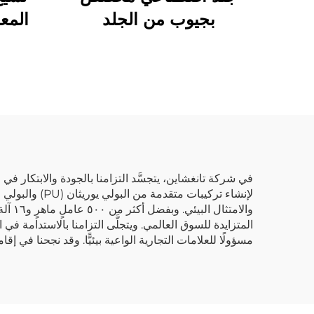
بجيوب من الجلد
المع
الاصطناعي لصناعة
اصطن
الملابس والسترات
صنا
في شركة تانغشاين، يتجسَّد التزامنا بالجودة والابتكار في عم
مسؤولًا للعلامات التجارية الواعية بيئيًّا. وقد نجحنا في