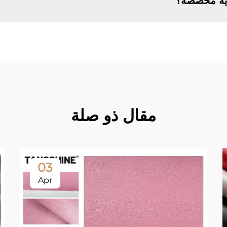
دية مخصصة؟
مقال ذو صلة
03
Apr