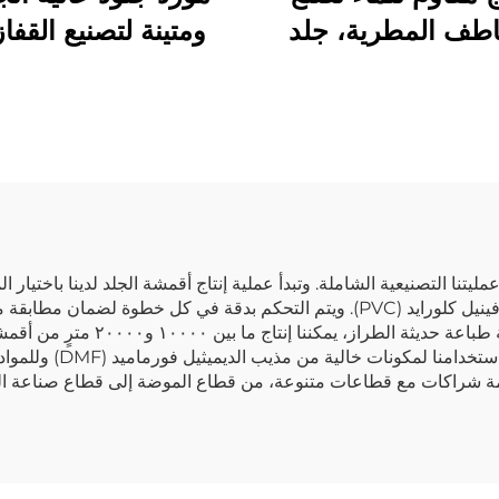
اطف المطرية، جلد
ومتينة لتصنيع القفا
اعي تركيبي، جلد
عي من مادة PU
ليتنا التصنيعية الشاملة. وتبدأ عملية إنتاج أقمشة الجلد لدينا باختيار ا
لإنشاء تركيبات متقدمة من البولي يوريثان (PU) والبولي فينيل كلورايد (PVC). ويتم التحك
والامتثال البيئي. وبفضل أكثر من ٥٠٠ 
المتزايدة للسوق العالمي.
 إقامة شراكات مع قطاعات متنوعة، من قطاع الموضة إلى قطاع صناعة السيا