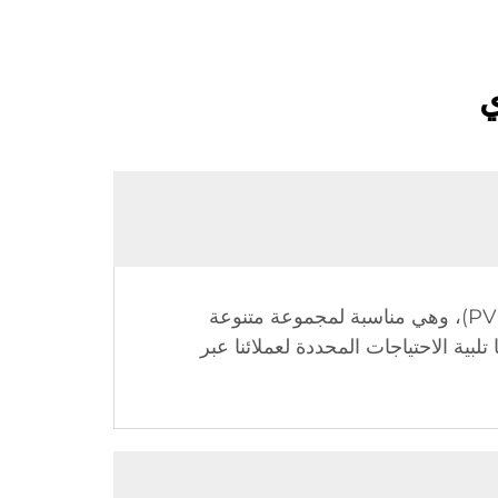
ي
نحن متخصصون في أقمشة الجلد الاصطناعي المصنوعة من البولي يوريثان (PU) والبولي فينيل كلوريد (PVC)، وهي مناسبة لمجموعة متنوعة
بية الاحتياجات المحددة لعملائنا عبر