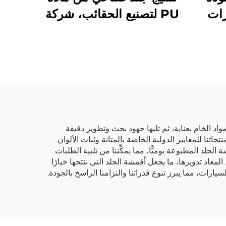
زات
PU لتصنيع الحقائب، شركة
مصنعة للجلد الاصطناعي
لمواد الخام بعناية، ثم تليها جهود بحث وتطوير دقيقة
م بدقة في كل خطوة لضمان مطابقة منتجاتنا للمعايير الدولية الخاصة بالمتانة وثبات الألوان
عاملٍ ماهرٍ و١٦ آلة طباعة حديثة الطراز، يمكننا إنتاج ما بين ١٠٠٠٠ و٢٠٠٠٠ مترٍ من أقمشة الجلد المطبوعة يوميًّا، مما يمكِّننا من تلبية الطلبات
 ويتجلَّى التزامنا بالاستدامة في استخدامنا لمكونات خالية من مذيب الديميثيل فورماميد (DMF) وللمواد المعاد تدويرها، ما يجعل أقمشة الجلد التي ننتجها خيارًا
رات، مما يبرز تنوع قدراتنا والتزامنا الراسخ بالجودة.