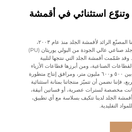
 وتنوّع استثنائي في أقمشة
في شركة تانغشاين، نفخر بأننا المصنّع الرائد لأقمشة الجلد منذ عام ٢٠٠٣،
متخصصون في إنتاج أقمشة جلد صناعي عالي الجودة من البولي يوريثان (PU)
لبولي فينيل كلورايد (PVC). وقد صُمّمت أقمشة الجلد التي ننتجها لتلبية
القطاعات الصناعية، ومن أبرزها قطاعات الأزياء
والأثاث. وبإنتاج سنوي يتراوح بين ٥٠٠ و٦٠٠ مليون متر، ومرافق إنتاج متطورة
ة ٦٠٬٠٠٠ متر مربع، فإننا نضمن أن تتميّز منتجاتنا بمتانة استثنائية
 كانت مخصصة لسترات عصرية، أو فساتين أنيقة،
أقمشة الجلد لدينا تتكيف بسلاسة مع أي تطبيق،
مواد التقليدية.
ر