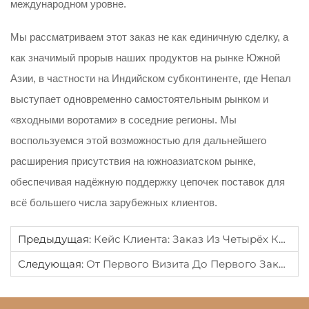
международном уровне.
Мы рассматриваем этот заказ не как единичную сделку, а
как значимый прорыв наших продуктов на рынке Южной
Азии, в частности на Индийском субконтиненте, где Непал
выступает одновременно самостоятельным рынком и
«входными воротами» в соседние регионы. Мы
воспользуемся этой возможностью для дальнейшего
расширения присутствия на южноазиатском рынке,
обеспечивая надёжную поддержку цепочек поставок для
всё большего числа зарубежных клиентов.
Предыдущая:
Кейс Клиента: Заказ Из Четырёх Контейнеров Из Индии — Эффективность, Основанная На Доверии
Следующая:
От Первого Визита До Первого Заказа: Как Личная Встреча В Мае Позволила Получить Полный Контейнерный Заказ Из Индии