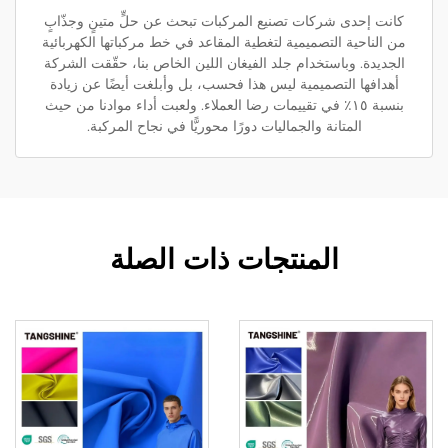
كانت إحدى شركات تصنيع المركبات تبحث عن حلٍّ متينٍ وجذّابٍ
من الناحية التصميمية لتغطية المقاعد في خط مركباتها الكهربائية
الجديدة. وباستخدام جلد الفيغان اللين الخاص بنا، حقّقت الشركة
أهدافها التصميمية ليس هذا فحسب، بل وأبلغت أيضًا عن زيادة
بنسبة ١٥٪ في تقييمات رضا العملاء. ولعبت أداء موادنا من حيث
المتانة والجماليات دورًا محوريًّا في نجاح المركبة.
المنتجات ذات الصلة