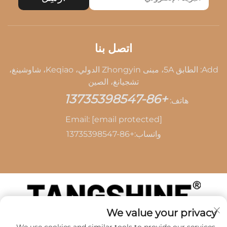
اتصل بنا
Add: الطابق 5A، مبنى Zhongyin الدولي، Keqiao، شاوشينغ،
تشجيانغ، الصين
+86-13735398547
هاتف:
Email:
[email protected]
واتساب:
+86-13735398547
We value your privacy
حقوق الطبع والنشر © 2026 بواسطة SHAOXING TANG