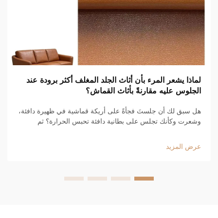
لماذا يشعر المرء بأن أثاث الجلد المغلف أكثر برودة عند
الجلوس عليه مقارنةً بأثاث القماش؟
هل سبق لك أن جلستَ فجأةً على أريكة قماشية في ظهيرة دافئة،
وشعرت وكأنك تجلس على بطانية دافئة تحبس الحرارة؟ ثم
جلستَ على أريكة جلدية أنيقة فشعرت فوراً بأنها أكثر انعاشًا. هناك
سببٌ لذلك، وهو...
عرض المزيد