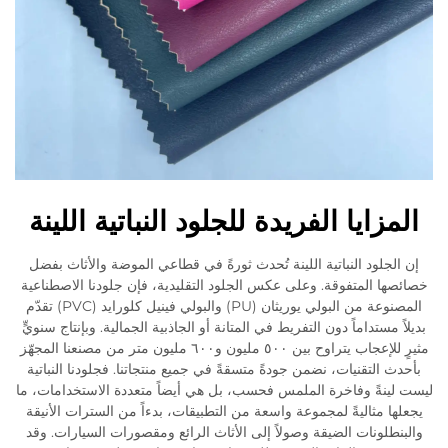
المزايا الفريدة للجلود النباتية اللينة
إن الجلود النباتية اللينة تُحدث ثورةً في قطاعي الموضة والأثاث بفضل
خصائصها المتفوقة. وعلى عكس الجلود التقليدية، فإن جلودنا الاصطناعية
المصنوعة من البولي يوريثان (PU) والبولي فينيل كلورايد (PVC) تقدّم
بديلاً مستداماً دون التفريط في المتانة أو الجاذبية الجمالية. وبإنتاج سنويٍّ
مثيرٍ للإعجاب يتراوح بين ٥٠٠ مليون و٦٠٠ مليون متر من مصنعنا المجهّز
بأحدث التقنيات، نضمن جودةً متسقةً في جميع منتجاتنا. فجلودنا النباتية
ليست لينةً وفاخرة الملمس فحسب، بل هي أيضاً متعددة الاستخدامات، ما
يجعلها مثاليةً لمجموعة واسعة من التطبيقات، بدءاً من السترات الأنيقة
والبنطلونات الضيقة وصولاً إلى الأثاث الرائع ومقصورات السيارات. وقد