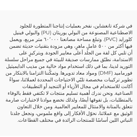
في شركة تانغشاين، نفخر بعمليات إنتاجنا المتطورة للجلود
الاصطناعية المصنوعة من البولي يوريثان (PU) والبولي فينيل
كلورايد (PVC). وتبلغ مساحة مصانعنا ٦٠٬٠٠٠ متر مربع، ويعمل
فيها أكثر من ٥٠٠ عاملٍ ماهرٍ، وهي مزودة بتقنيات حديثة تضمن
أن تلبي كل لفة من الجلد أعلى معايير الجودة. وبتركيزٍ على
الاستدامة، نطبّق ممارسات صديقة للبيئة في جميع مراحل سلسلة
التوريد لدينا، بما في ذلك استخدام مواد خالية من مذيب الدايميثيل
فورماميد (DMF) ومواد معاد تدويرها. وتمكّننا التزامنا بالابتكار من
تطوير تركيبات مخصصة تلبّي الاحتياجات المحددة لعملائنا، سواءً
أكانت للاستخدام في مجال الأزياء أو التنجيد أو التطبيقات
الصناعية. ونحن ندرك أهمية تسليم منتجات لا تكتفي فقط بالوفاء
بالمتطلبات، بل تفوقها أيضًا، ولذلك نخضع موادنا لاختبارات صارمة
تتعلق بالمتانة والامتثال للمعايير العالمية. ومن خلال التعاون
الوثيق مع عملائنا، نحوّل الأفكار إلى واقع ملموس، ونجعل جلدنا
النباتي اللين أساسًا للمنتجات الرائدة في مختلف القطاعات.