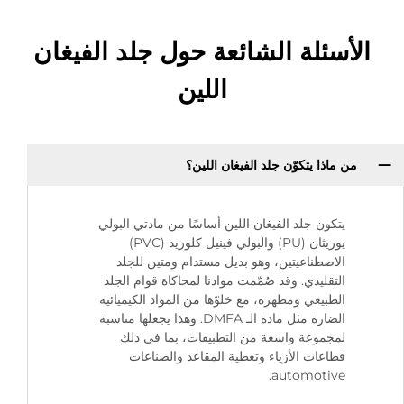
الأسئلة الشائعة حول جلد الفيغان
اللين
من ماذا يتكوّن جلد الفيغان اللين؟
يتكون جلد الفيغان اللين أساسًا من مادتي البولي
يوريثان (PU) والبولي فينيل كلوريد (PVC)
الاصطناعيتين، وهو بديل مستدام ومتين للجلد
التقليدي. وقد صُمّمت موادنا لمحاكاة قوام الجلد
الطبيعي ومظهره، مع خلوّها من المواد الكيميائية
الضارة مثل مادة الـ DMFA. وهذا يجعلها مناسبة
لمجموعة واسعة من التطبيقات، بما في ذلك
قطاعات الأزياء وتغطية المقاعد والصناعات
automotive.