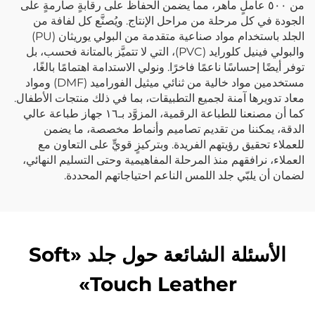
من ٥٠٠ عاملٍ ماهر، مما يضمن الحفاظ على رقابةٍ صارمةٍ على
الجودة في كل مرحلة من مراحل الإنتاج. ويُصنَّع كل لفافة من
الجلد باستخدام مواد صناعية متقدمة من البولي يوريثان (PU)
والبولي فينيل كلورايد (PVC)، التي لا تتميَّز بالمتانة فحسب، بل
توفر أيضًا إحساسًا ناعمًا فاخرًا. ونولي الاستدامة اهتمامًا بالغًا،
مستخدمين مواد خالية من ثنائي ميثيل الفوراميد (DMF) ومواد
معاد تدويرها آمنة لجميع التطبيقات، بما في ذلك منتجات الأطفال.
كما أن مصنعنا للطباعة الرقمية، المزوَّد بـ١٦ جهاز طباعة عالي
الدقة، يمكننا من تقديم تصاميم وأنماط مخصصة، ما يضمن
للعملاء تحقيق رؤيتهم الفريدة. وبتركيزٍ قويٍّ على التعاون مع
العملاء، نرافقهم منذ المرحلة المفاهيمية وحتى التسليم النهائي،
لضمان أن يلبّي جلد اللمس الناعم احتياجاتهم المحددة.
الأسئلة الشائعة حول جلد «Soft
Touch Leather»