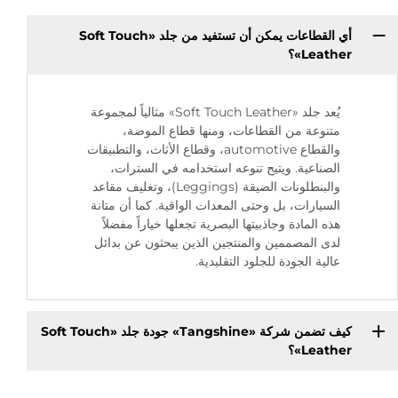
أي القطاعات يمكن أن تستفيد من جلد «Soft Touch
Leather»؟
يُعد جلد «Soft Touch Leather» مثالياً لمجموعة
متنوعة من القطاعات، ومنها قطاع الموضة،
والقطاع automotive، وقطاع الأثاث، والتطبيقات
الصناعية. ويتيح تنوعه استخدامه في السترات،
والبنطلونات الضيقة (Leggings)، وتغليف مقاعد
السيارات، بل وحتى المعدات الواقية. كما أن متانة
هذه المادة وجاذبيتها البصرية تجعلها خياراً مفضلاً
لدى المصممين والمنتجين الذين يبحثون عن بدائل
عالية الجودة للجلود التقليدية.
كيف تضمن شركة «Tangshine» جودة جلد «Soft Touch
Leather»؟