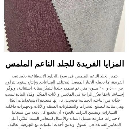
المزايا الفريدة للجلد الناعم الملمس
يتميز الجلد الناعم الملمس في سوق الجلود الاصطناعية بخصائصه
الفريدة، ما يجعله الخيار المفضل لمختلف الصناعات. وبإنتاج سنوي يتراوح
بين ٥٠٠ و٦٠٠ مليون متر، تم تصميم جلدنا ليتميّز بمتانة استثنائية، ويوفّر
إحساسًا ناعمًا يعزّز الراحة في الملابس والأثاث المنجّد. وهذه المادة ليست
جذّابة من الناحية الجمالية فحسب، بل إنها متعددة الاستخدامات أيضًا،
وهي مثالية لتصنيع السترات والبنطلونات الضيقة والأثاث وتجهيزات داخلية
السيارات. وتضمن التزامنا بالجودة أن تخضع كل دفعة من منتجاتنا
لاختبارات صارمة تشمل المتانة والامتثال للمعايير البيئية، لتلبّي أعلى
المعايير السائدة في السوق. وبدمج أحدث التقنيات مع الحِرَفية العالية،