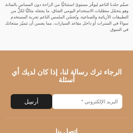
صمِّم جلدنا الناعم ليوفّر مستوىً استثنائيًّا من الراحة دون المساس بالمتانة.
وهو يتحمّل متطلبات الاستخدام اليومي الشاق، ما يجعله مثاليًّا لكلٍّ من
التطبيقات الأزيائية والصناعية. وتُحسّن الملمس الناعم تجربة المستخدم
سواءً في السترات أو داخل مقاعد السيارات، مما يضمن أن تتميّز منتجاتك
في السوق.
الرجاء ترك رسالة لنا، إذا كان لديك أي
أسئلة
أرسِل
اتصل بنا