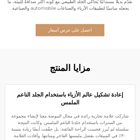
نقدّم بديلاً مستدامًا يُحاكي الجلد الطبيعي مع كونه أكثر صداقةً للبيئة، ما
يجعله مناسبًا لتطبيقات الأزياء والصناعات automobile والصناعية.
احصل على عرض أسعار
مزايا المنتج
إعادة تشكيل عالم الأزياء باستخدام الجلد الناعم
الملمس
شاركت علامة تجارية رائدة في مجال الموضة معنا لإنشاء مجموعة
من السترات باستخدام جلدنا الناعم الملمس. وكانت النتيجة
سلسلة لم تُبرز فحسب الراحة الفائقة، بل حقّقت أيضًا زيادة بنسبة
٣٠٪ في المبيعات بفضل ملمسها الفاخر ومتانتها. وأفادت العلامة