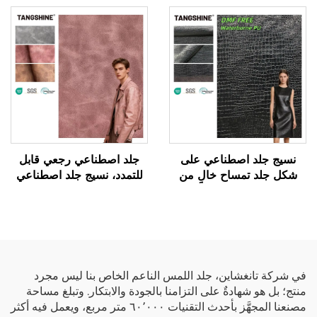
صناعي من مادة PU
نسيج جلد اصطناعي على
جلد اصطناعي رجعي قابل
شكل جلد تمساح خالٍ من
للتمدد، نسيج جلد اصطناعي
مادة DMF، جلد اصطناعي
لتصنيع السترات
مخصص
في شركة تانغشاين، جلد اللمس الناعم الخاص بنا ليس مجرد
منتج؛ بل هو شهادةٌ على التزامنا بالجودة والابتكار. وتبلغ مساحة
مصنعنا المجهَّز بأحدث التقنيات ٦٠٬٠٠٠ متر مربع، ويعمل فيه أكثر