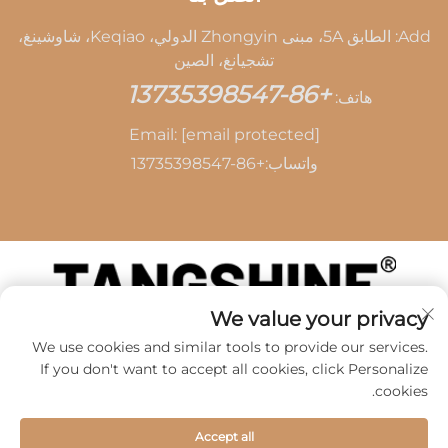
Add: الطابق 5A، مبنى Zhongyin الدولي، Keqiao، شاوشينغ،
تشجيانغ، الصين
+86-13735398547
هاتف:
Email:
[email protected]
واتساب:
+86-13735398547
We value your privacy
حقوق الطبع والنشر © 2026 بواسطة SHAOXING TANG
We use cookies and similar tools to provide our services.
CAI LEATHER CO.,LTD -
سياسة الخصوصية
If you don't want to accept all cookies, click Personalize
cookies.
Accept all