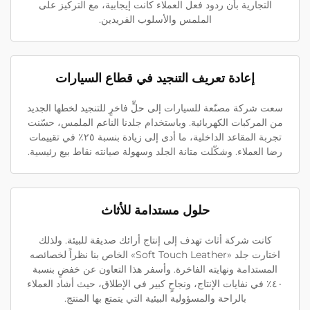
التجارية بأن ردود فعل العملاء كانت إيجابية، مع التركيز على
الملمس والأسلوب الفريدين.
إعادة تعريف التنجيد في قطاع السيارات
سعت شركة مصنّعة للسيارات إلى حلٍّ فاخرٍ للتنجيد لخطها الجديد
من المركبات الكهربائية. وباستخدام جلدنا الناعم الملمس، حسّنت
تجربة المقاعد الداخلية، ما أدى إلى زيادة بنسبة ٢٥٪ في تقييمات
رضا العملاء. وشكّلت متانة الجلد وسهولة صيانته نقاط بيع رئيسية.
حلول مستدامة للأثاث
كانت شركة أثاث تهدف إلى إنتاج أرائك صديقة للبيئة. ولذلك
اختارت جلد «Soft Touch Leather» الخاص بنا نظراً لخصائصه
المستدامة ونهايته الفاخرة. وأسفر هذا التعاون عن خفضٍ بنسبة
٤٠٪ في نفايات الإنتاج، ونجاحٍ كبير في الإطلاق، حيث أشاد العملاء
بالراحة والمسؤولية البيئية التي يتمتع بها المنتج.