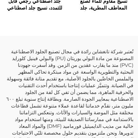
نسيج مقاوم للماء لصنع
جلد اصطناعي رجعي قابل
المعاطف المطرية، جلد
للتمدد، نسيج جلد اصطناعي
اصطناعي تركيبي، جلد
لتصنيع السترات
صناعي من مادة PU
تُعتبر شركة تانغشاين رائدة في مجال تصنيع الجلود الاصطناعية
المصنوعة من مادة البولي يوريثان (PU) والبولي فينيل كلورايد
(PVC) منذ ما يقارب عقدين من الزمن. وقد أسفرت جهودنا
البحثية والتطويرية الواسعة عن مواد مبتكرة تحاكي المظهر
والملمس الخاصَّين بالجلود الأصلية، مع تقديم متانة فائقة وسهولة
في الصيانة. وتتميَّز عمليات إنتاجنا باستخدام أحدث التقنيات
والحرفية الماهرة، مما يضمن أن تفي كل لفة من الجلود
الاصطناعية بمعايير الجودة الصارمة. وبطاقة إنتاج سنوية تبلغ ٦٠٠
مليون متر، نقدِّم خدماتنا لقاعدة عملاء متنوعة تشمل قطاعات
مختلفة مثل الموضة والسيارات والأثاث. وتنعكس التزاماتنا
بالاستدامة في ممارساتنا الصديقة للبيئة، ومنها استخدام مواد
خالية من مذيب الدايميثيل فورماميد (DMF) والمواد المعاد
تدويرها. ونحن ملتزمون بتقديم حلول مخصصة تلبّي الاحتياجات