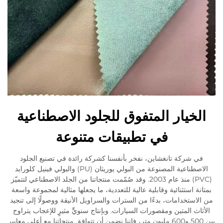
الخيار المتفوق للجلود الاصطناعية
في تطبيقات متنوعة
في شركة تانغشاين، نفخر بأنفسنا كشركة رائدة في تصنيع الجلود
الاصطناعية المصنوعة من البولي يوريثان (PU) والبولي فينيل كلورايد
(PVC) منذ عام 2003. وقد صُمّمت منتجاتنا من الجلد الاصطناعي لتتميّز
بمتانة استثنائية وقابلية عالية للتعددية، ما يجعلها مثالية لمجموعة واسعة
من الاستخدامات، بدءًا من السترات والسراويل الأنيقة ووصولًا إلى تنجيد
الأثاث المتين ومقصورات السيارات. وبإنتاج سنويٍّ مثيرٍ للإعجاب يتراوح
بين 500 و600 مليون متر، فإننا نضمن أن تتوافق منتجاتنا مع أعلى معايير