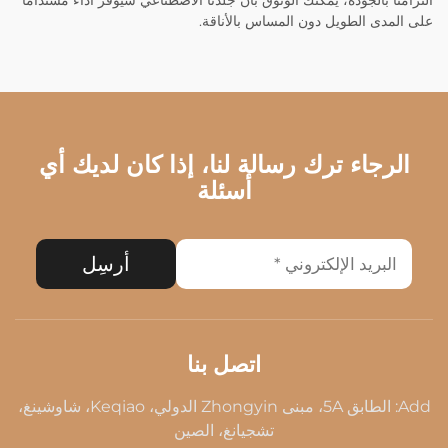
على المدى الطويل دون المساس بالأناقة.
الرجاء ترك رسالة لنا، إذا كان لديك أي
أسئلة
أرسِل
اتصل بنا
Add: الطابق 5A، مبنى Zhongyin الدولي، Keqiao، شاوشينغ،
تشجيانغ، الصين