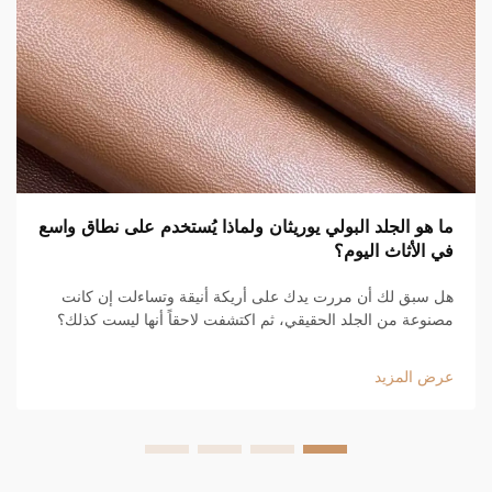
ما هو الجلد البولي يوريثان ولماذا يُستخدم على نطاق واسع
في الأثاث اليوم؟
هل سبق لك أن مررت يدك على أريكة أنيقة وتساءلت إن كانت
مصنوعة من الجلد الحقيقي، ثم اكتشفت لاحقاً أنها ليست كذلك؟
من المرجح أنك كنت تلمس جلداً بولي يوريثان. وهو موجود في كل
مكان هذه الأيام، من أرائك الشقق العصرية إلى الأرائك الفاخرة
عرض المزيد
في...