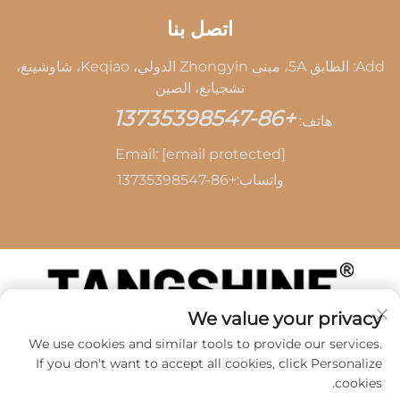
اتصل بنا
Add: الطابق 5A، مبنى Zhongyin الدولي، Keqiao، شاوشينغ،
تشجيانغ، الصين
+86-13735398547
هاتف:
Email:
[email protected]
واتساب:
+86-13735398547
We value your privacy
حقوق الطبع والنشر © 2026 بواسطة SHAOXING TANG
We use cookies and similar tools to provide our services.
CAI LEATHER CO.,LTD -
سياسة الخصوصية
If you don't want to accept all cookies, click Personalize
cookies.