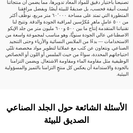
تصنيعنا باختيار دقيق للمواد المعاد تدويرها، مما يضمن أن منتجاتنا
ليست أنيقة فحسب، بل صديقةٌ للبيئة أيضًا. وبفضل مرافقنا
المتطورة التي تمتد على مساحة ٦٠٬٠٠٠ متر مربع، نوظِّف أكثر
من ٥٠٠ عاملٍ ماهرٍ مُكرَّسين لمراقبة الجودة والدقة. وتتيح لنا
تقنياتنا المتقدمة إنتاج ما بين ٥٠٠ و٦٠٠ مليون متر من جلد الإيكو
الاصطناعي عالي الجودة سنويًّا، وهو مناسب لمجموعة واسعة من
الاستخدامات — بدءًا من الملابس النسائية والأزياء وحتى التنجيد
الصناعي. ونتعاون عن كثب مع عملائنا لتطوير مواد مخصصة تلبّي
احتياجاتهم المحددة، سواءً من حيث الملمس أو اللون أو الخصائص
الوظيفية مثل مقاومة الماء ومقاومة الاشتعال. ويضمن التزامنا
بالجودة والاستدامة أن يعكس كل منتجٍ التزامنا بالتميز والمسؤولية
البيئية.
الأسئلة الشائعة حول الجلد الصناعي
الصديق للبيئة