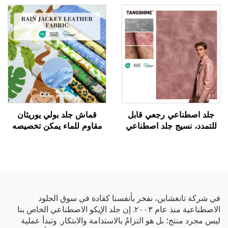
جلد اصطناعي رجعي قابل
قماش جلد بولي يوريثان
للتمدد، نسيج جلد اصطناعي
مقاوم للماء يمكن تخصيصه
لتصنيع السترات
بتصاميم طباعة ويُستخدم في
سترات المطر الخاصة
بالأطفال.
في شركة تانغشاين، نفخر بأنفسنا كقادة في سوق الجلود
الاصطناعية منذ عام ٢٠٠٣. إن جلد الإيكو الاصطناعي الخاص بنا
ليس مجرد منتج؛ بل هو التزامٌ بالاستدامة والابتكار. وتبدأ عملية