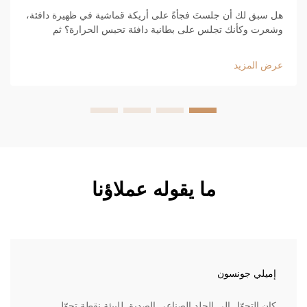
هل سبق لك أن جلستَ فجأةً على أريكة قماشية في ظهيرة دافئة،
وشعرت وكأنك تجلس على بطانية دافئة تحبس الحرارة؟ ثم
جلستَ على أريكة جلدية أنيقة فشعرت فوراً بأنها أكثر انعاشًا. هناك
سببٌ لذلك، وهو...
عرض المزيد
ما يقوله عملاؤنا
إميلي جونسون
كان التحوّل إلى الجلد الصناعي الصديق للبيئة نقطة تحوّل