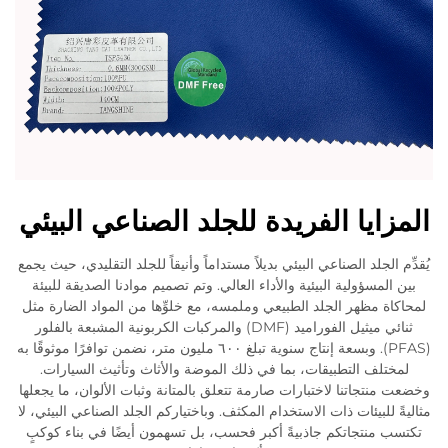
المزايا الفريدة للجلد الصناعي البيئي
يُقدِّم الجلد الصناعي البيئي بديلاً مستداماً وأنيقاً للجلد التقليدي، حيث يجمع
بين المسؤولية البيئية والأداء العالي. وتم تصميم موادنا الصديقة للبيئة
لمحاكاة مظهر الجلد الطبيعي وملمسه، مع خلوِّها من المواد الضارة مثل
ثنائي ميثيل الفوراميد (DMF) والمركبات الكربونية المشبعة بالفلور
(PFAS). وبسعة إنتاج سنوية تبلغ ٦٠٠ مليون متر، نضمن توافرًا موثوقًا به
لمختلف التطبيقات، بما في ذلك الموضة والأثاث وتأثيث السيارات.
وخضعت منتجاتنا لاختبارات صارمة تتعلق بالمتانة وثبات الألوان، ما يجعلها
مثاليةً للبيئات ذات الاستخدام المكثف. وباختياركم الجلد الصناعي البيئي، لا
تكتسب منتجاتكم جاذبيةً أكبر فحسب، بل تسهمون أيضًا في بناء كوكبٍ