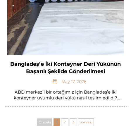
Bangladeş’e İki Konteyner Deri Yükünün
Başarılı Şekilde Gönderilmesi
May 17, 2026
ABD merkezli bir ortağımız için Bangladeş’e iki
konteyner uyumlu deri yükü nasıl teslim edildi?
Kalite, zamanında teslimat ve ihracat uyumluluğu
sağlandı. Nasıl yapıldığını öğrenin.
Önceki
1
2
3
Sonraki