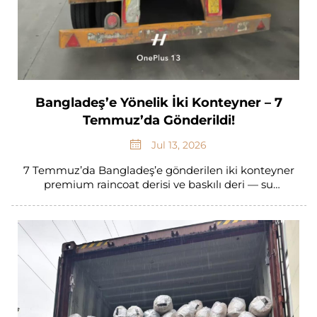
Bangladeş’e Yönelik İki Konteyner – 7
Temmuz’da Gönderildi!
Jul 13, 2026
7 Temmuz’da Bangladeş’e gönderilen iki konteyner
premium raincoat derisi ve baskılı deri — su
geçirmezlik, baskı netliği ve dayanıklılık açısından
%100 kalite kontrolü geçti. B2B teslimatınızı takip
edin.