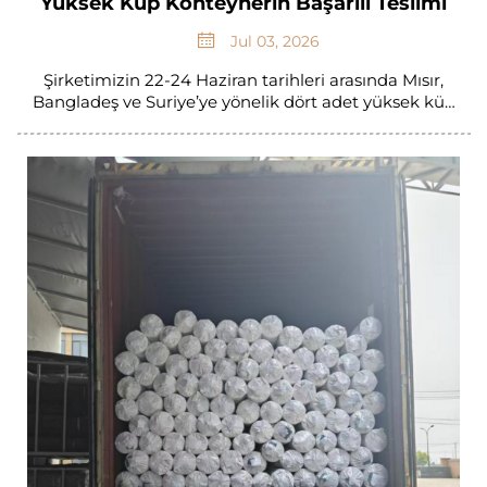
Yüksek Küp Konteynerin Başarılı Teslimi
Jul 03, 2026
Şirketimizin 22-24 Haziran tarihleri arasında Mısır,
Bangladeş ve Suriye’ye yönelik dört adet yüksek küp
konteyneri başarıyla sevk ettiğini duyurmaktan
memnuniyet duyarız; bu da gelişmekte olan
pazarlara yönelik sürekli genişleme çabalarımızda bir
başka önemli kilometre taşıdır. Bu parti şunlardan
oluşuyor...