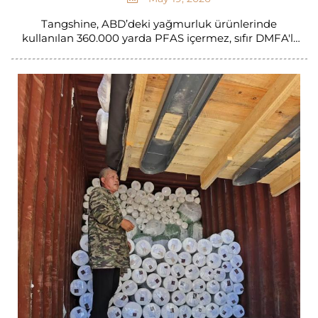
Tangshine, ABD’deki yağmurluk ürünlerinde
kullanılan 360.000 yarda PFAS içermez, sıfır DMFA'lı
PU derisini nasıl teslim etti? Güvenlik, drape
(akışkanlık) ve baskı kalitesi standartlarını
karşılayarak sertifikalı çevre dostu deri lideriyle ortak
olun.