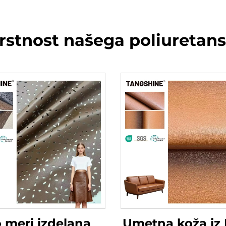
rstnost našega poliuretan
 meri izdelana
Umetna koža iz