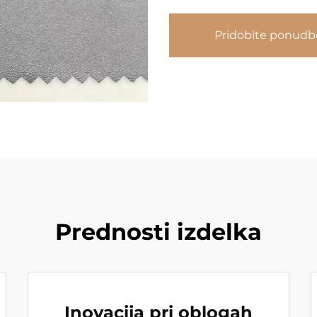
Pridobite ponudb
Prednosti izdelka
Inovacija pri oblogah