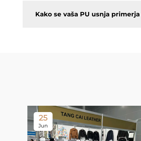
Kako se vaša PU usnja primerj
25
Jun