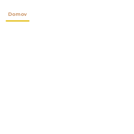
Domov
O Nas
Izdelki
Po Meri
Novice