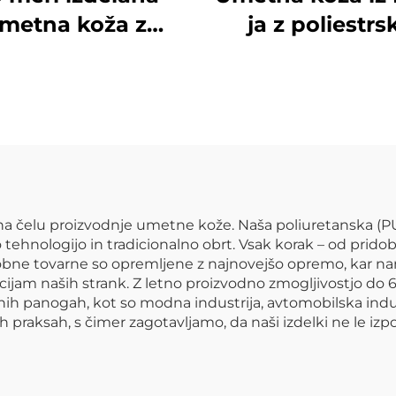
metna koža z
ja z poliestrs
čkastim učinkom
podlago za torb
oblačila in jakne
kavče
a čelu proizvodnje umetne kože. Naša poliuretanska (PU
ehnologijo in tradicionalno obrt. Vsak korak – od prido
dobne tovarne so opremljene z najnovejšo opremo, kar n
ikacijam naših strank. Z letno proizvodno zmogljivostjo d
ičnih panogah, kot so modna industrija, avtomobilska ind
ih praksah, s čimer zagotavljamo, da naši izdelki ne le 