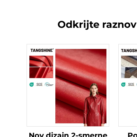
Odkrijte raznov
Nov dizajn 2-smerne
Po