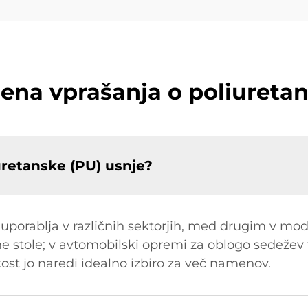
jena vprašanja o poliureta
retanske (PU) usnje?
uporablja v različnih sektorjih, med drugim v modi
ne stole; v avtomobilski opremi za oblogo sedežev t
ost jo naredi idealno izbiro za več namenov.