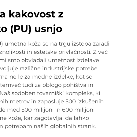
a kakovost z
o (PU) usnjo
) umetna koža se na trgu izstopa zaradi
aznolikosti in estetske privlačnosti. Z več
ami smo obvladali umetnost izdelave
voljuje različne industrijske potrebe.
na ne le za modne izdelke, kot so
, temveč tudi za oblogo pohištva in
Naš sodoben tovarniški kompleks, ki
ih metrov in zaposluje 500 izkušenih
de med 500 milijoni in 600 milijoni
e kože, kar zagotavlja, da lahko
m potrebam naših globalnih strank.