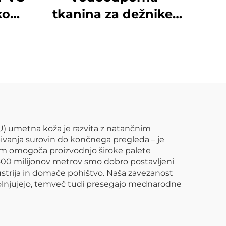
ko
tkanina za dežnike,
e in
umetna koža, PU
koža
) umetna koža je razvita z natančnim
bivanja surovin do končnega pregleda – je
am omogoča proizvodnjo široke palete
o 600 milijonov metrov smo dobro postavljeni
ustrija in domače pohištvo. Naša zavezanost
izpolnjujejo, temveč tudi presegajo mednarodne