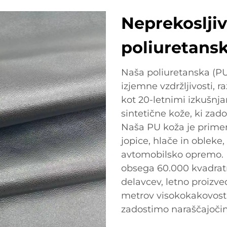
Neprekosljiv
poliuretansk
Naša poliuretanska (PU
izjemne vzdržljivosti, r
kot 20-letnimi izkušnj
sintetične kože, ki zado
Naša PU koža je primer
jopice, hlače in obleke
avtomobilsko opremo. 
obsega 60.000 kvadratn
delavcev, letno proizve
metrov visokokakovostn
zadostimo naraščajoči