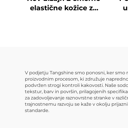
elastične kožice za
u
oblačila, po meri
vre
izdelana umetna
za 
koža
V podjetju Tangshine smo ponosni, ker smo n
proizvodnim procesom, ki združuje napredno t
podvržen strogi kontroli kakovosti. Naše so
tekstur, barv in površin, prilagojenih specif
za zadovoljevanje raznovrstne stranke v razl
trajnostnemu razvoju se kaže v okolju prijazn
standarde.