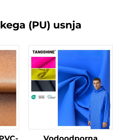
skega (PU) usnja
 PVC-
Vodoodporna