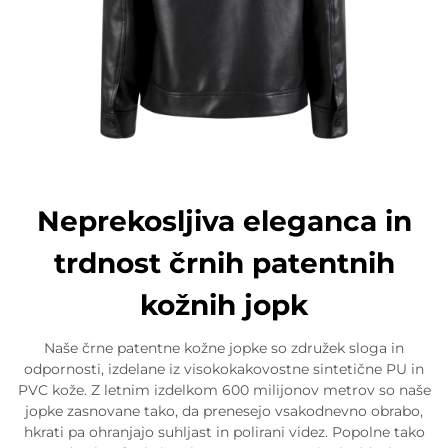
Neprekosljiva eleganca in
trdnost črnih patentnih
kožnih jopk
Naše črne patentne kožne jopke so združek sloga in
odpornosti, izdelane iz visokokakovostne sintetične PU in
PVC kože. Z letnim izdelkom 600 milijonov metrov so naše
jopke zasnovane tako, da prenesejo vsakodnevno obrabo,
hkrati pa ohranjajo suhljast in polirani videz. Popolne tako