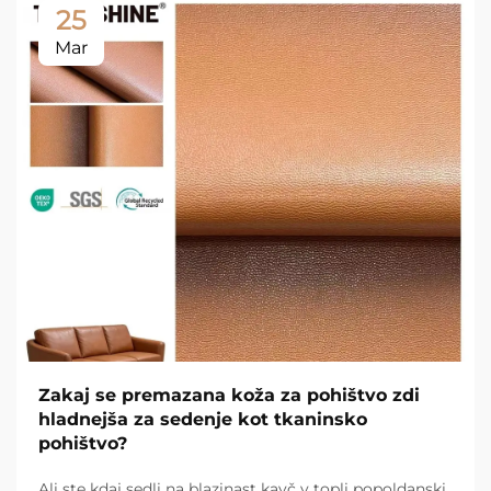
25
Mar
Zakaj se premazana koža za pohištvo zdi
hladnejša za sedenje kot tkaninsko
pohištvo?
Ali ste kdaj sedli na blazinast kavč v topli popoldanski