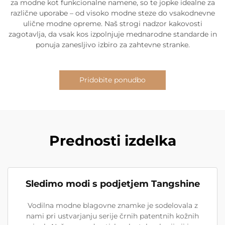
za modne kot funkcionalne namene, so te jopke idealne za
različne uporabe – od visoko modne steze do vsakodnevne
ulične modne opreme. Naš strogi nadzor kakovosti
zagotavlja, da vsak kos izpolnjuje mednarodne standarde in
ponuja zanesljivo izbiro za zahtevne stranke.
Pridobite ponudbo
Prednosti izdelka
Sledimo modi s podjetjem Tangshine
Vodilna modne blagovne znamke je sodelovala z
nami pri ustvarjanju serije črnih patentnih kožnih