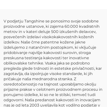
za dežne jakne za
otroke.
V podjetju Tangshine se ponosimo svoje sodobne
proizvodne ustanove, ki zajema 60.000 kvadratnih
metrov in v kateri deluje 500 izkušenih delavcev,
posvečenih izdelavi visokokakovostnih koženih
izdelkov. Naše črne patentne kožene jakne
izdelujemo z natančnim postopkom, ki vključuje
pridobivanje najvišje kakovosti surovin, stroga
preskusna testiranja kakovosti ter inovativne
oblikovalske tehnike. Vsaka jaka se podrobno
pregleda glede trdnosti in estetske privlačnosti, kar
zagotavlja, da izpolnjuje visoke standarde, ki jih
pričakuje naša mednarodna stranka. Z
osredotočenostjo na trajnost uporabljamo okolju
prijazne prakse v celotnem proizvodnem procesu in
ponujamo izdelke, ki so ne le stilski, temveč tudi
odgovorni. Naša predanost kakovosti in inovacijam
nas je od leta 2003 uveljavila kot vodilno podjetje v