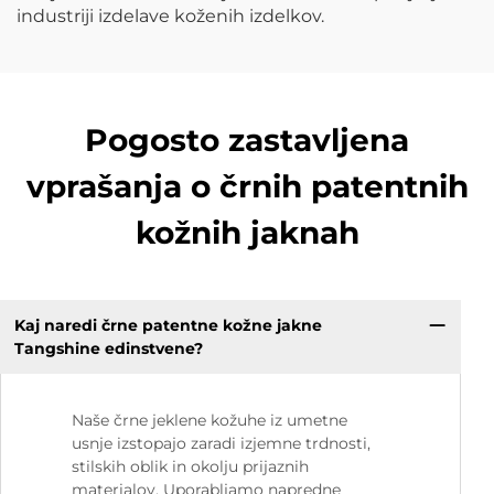
industriji izdelave koženih izdelkov.
Pogosto zastavljena
vprašanja o črnih patentnih
kožnih jaknah
Kaj naredi črne patentne kožne jakne
Tangshine edinstvene?
Naše črne jeklene kožuhe iz umetne
usnje izstopajo zaradi izjemne trdnosti,
stilskih oblik in okolju prijaznih
materialov. Uporabljamo napredne