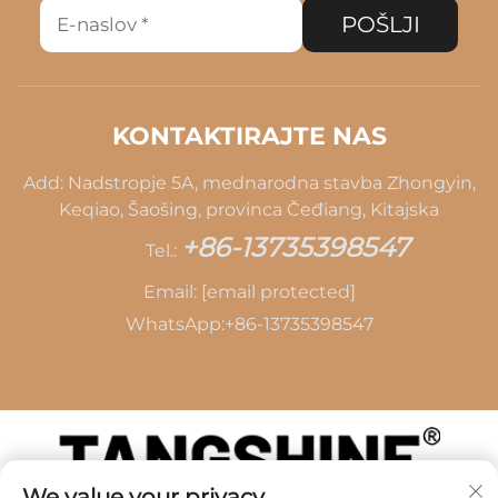
POŠLJI
KONTAKTIRAJTE NAS
Add: Nadstropje 5A, mednarodna stavba Zhongyin,
Keqiao, Šaošing, provinca Čeđiang, Kitajska
+86-13735398547
Tel.:
Email:
[email protected]
WhatsApp:
+86-13735398547
We value your privacy