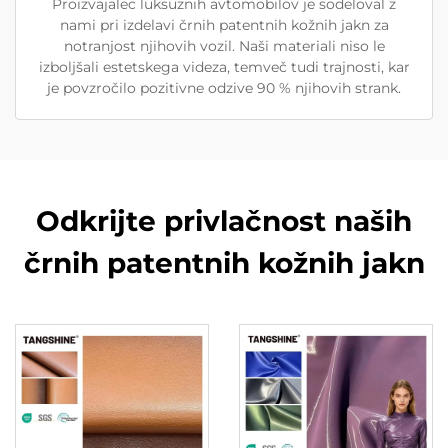
Proizvajalec luksuznih avtomobilov je sodeloval z
nami pri izdelavi črnih patentnih kožnih jakn za
notranjost njihovih vozil. Naši materiali niso le
izboljšali estetskega videza, temveč tudi trajnosti, kar
je povzročilo pozitivne odzive 90 % njihovih strank.
Odkrijte privlačnost naših
črnih patentnih kožnih jakn