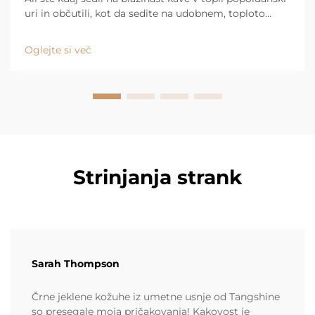
uri in občutili, kot da sedite na udobnem, toploto
zadržujočem odejku? Nato sedite na gladak kožen
kavč in se takoj počutite osveženo. Za to obstaja
Oglejte si več
razlog, in ...
Strinjanja strank
Sarah Thompson
Črne jeklene kožuhe iz umetne usnje od Tangshine
so presegale moja pričakovanja! Kakovost je