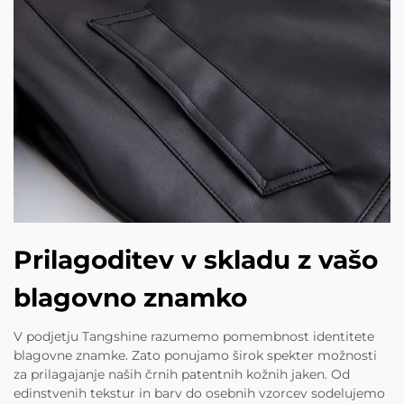
Prilagoditev v skladu z vašo
blagovno znamko
V podjetju Tangshine razumemo pomembnost identitete
blagovne znamke. Zato ponujamo širok spekter možnosti
za prilagajanje naših črnih patentnih kožnih jaken. Od
edinstvenih tekstur in barv do osebnih vzorcev sodelujemo