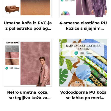
Umetna koža iz PVC-ja
4-smerne elastične PU
z poliestrsko podlago
kožice s sijajnim
za torbe in kavče
patentiranim učinkom
Retro umetna koža,
Vodoodporna PU koža
raztegljiva koža za
se lahko po meri
jakne
tiskajo z različnimi
vzorci in se uporablja