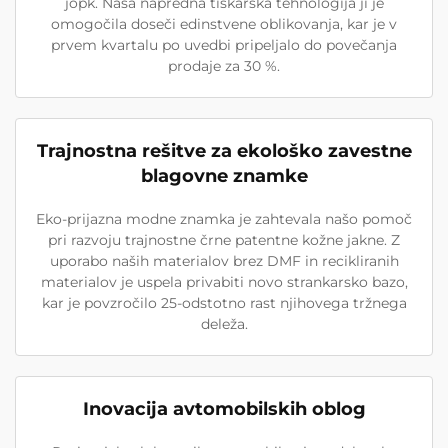
jopk. Naša napredna tiskarska tehnologija ji je
omogočila doseči edinstvene oblikovanja, kar je v
prvem kvartalu po uvedbi pripeljalo do povečanja
prodaje za 30 %.
Trajnostna rešitve za ekološko zavestne
blagovne znamke
Eko-prijazna modne znamka je zahtevala našo pomoč
pri razvoju trajnostne črne patentne kožne jakne. Z
uporabo naših materialov brez DMF in recikliranih
materialov je uspela privabiti novo strankarsko bazo,
kar je povzročilo 25-odstotno rast njihovega tržnega
deleža.
Inovacija avtomobilskih oblog