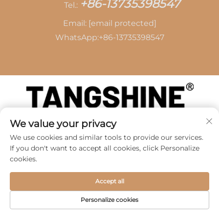
+86-13735398547
Tel.:
Email:
[email protected]
WhatsApp:
+86-13735398547
We value your privacy
Autorské práva © 2026 spoločnosti SHAOXING
TANG CAI LEATHER CO., LTD -
Zásady ochrany
We use cookies and similar tools to provide our services.
súkromia
If you don't want to accept all cookies, click Personalize
cookies.
Accept all
Personalize cookies