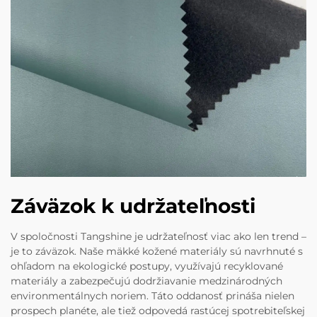
Záväzok k udržateľnosti
V spoločnosti Tangshine je udržateľnosť viac ako len trend –
je to záväzok. Naše mäkké kožené materiály sú navrhnuté s
ohľadom na ekologické postupy, využívajú recyklované
materiály a zabezpečujú dodržiavanie medzinárodných
environmentálnych noriem. Táto oddanosť prináša nielen
prospech planéte, ale tiež odpovedá rastúcej spotrebiteľskej