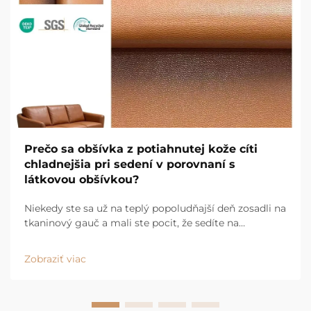
Prečo sa obšívka z potiahnutej kože cíti
chladnejšia pri sedení v porovnaní s
látkovou obšívkou?
Niekedy ste sa už na teplý popoludňajší deň zosadli na
tkaninový gauč a mali ste pocit, že sedíte na
pohodlnom, teplo udržiavajúcom deku? Potom ste si
sadli na hladký kožený gauč a okamžite ste sa cítili
Zobraziť viac
osvieženejšie. Na tom je dôvod a...