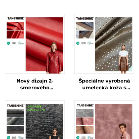
Nový dizajn 2-
Špeciálne vyrobená
smerového
umelecká koža s
elastického koženého
vreckovitou
materiálu pre
štruktúrou pre
oblečenie, špeciálne
oblečenie a bundy
vyrobená umelecká
koža