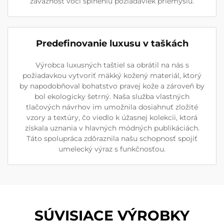
záväznosť voči splneniu požiadaviek priemyslu.
Predefinovanie luxusu v taškách
Výrobca luxusných taštiel sa obrátil na nás s
požiadavkou vytvoriť mäkký kožený materiál, ktorý
by napodobňoval bohatstvo pravej kože a zároveň by
bol ekologicky šetrný. Naša služba vlastných
tlačových návrhov im umožnila dosiahnuť zložité
vzory a textúry, čo viedlo k úžasnej kolekcii, ktorá
získala uznania v hlavných módných publikáciách.
Táto spolupráca zdôraznila našu schopnosť spojiť
umelecký výraz s funkčnosťou.
SÚVISIACE VÝROBKY