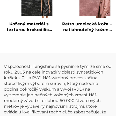
Kožený materiál s
Retro umelecká koža –
textúrou krokodílích
natiahnuteľný kožený
koží bez DMF,
materiál pre bundy
špeciálne vyrobená
umelecká koža
V spoločnosti Tangshine sa pyšníme tým, že sme od
roku 2003 na čele inovácií v oblasti syntetických
kožiek z PU a PVC. Náš výrobný proces začína
starostlivým výberom surovín, ktorý následne
dopĺňa pokročilý výskum a vývoj (R&D) na
vytvorenie jedinečných kožených zmesí. Náš
moderný závod s rozlohou 60 000 štvorcových
metrov je vybavený najnovšími strojmi, ktoré
ovládajú kvalifikovaní technici, čo zabezpečuje, že