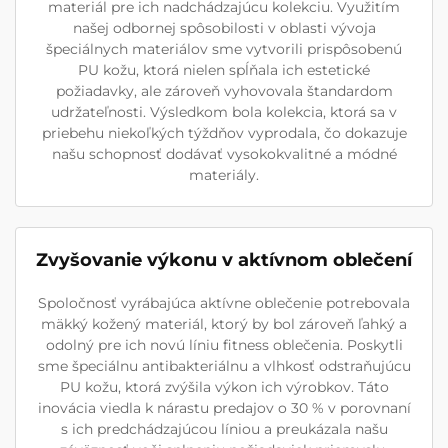
materiál pre ich nadchádzajúcu kolekciu. Využitím
našej odbornej spôsobilosti v oblasti vývoja
špeciálnych materiálov sme vytvorili prispôsobenú
PU kožu, ktorá nielen spĺňala ich estetické
požiadavky, ale zároveň vyhovovala štandardom
udržateľnosti. Výsledkom bola kolekcia, ktorá sa v
priebehu niekoľkých týždňov vyprodala, čo dokazuje
našu schopnosť dodávať vysokokvalitné a módné
materiály.
Zvyšovanie výkonu v aktívnom oblečení
Spoločnosť vyrábajúca aktívne oblečenie potrebovala
mäkký kožený materiál, ktorý by bol zároveň ľahký a
odolný pre ich novú líniu fitness oblečenia. Poskytli
sme špeciálnu antibakteriálnu a vlhkosť odstraňujúcu
PU kožu, ktorá zvýšila výkon ich výrobkov. Táto
inovácia viedla k nárastu predajov o 30 % v porovnaní
s ich predchádzajúcou líniou a preukázala našu