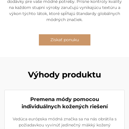
dodávky pre vaše módné potreby. Prísne kontroly kvality
na každom stupni výroby zaručujú vynikajúcu textúru a
výkon týchto látok, ktoré spĺňajú štandardy globálnych
módných značiek.
Získať ponuku
Výhody produktu
Premena módy pomocou
individuálnych kožených riešení
Vedúca európska módná značka sa na nás obrátila s
požiadavkou vyvinúť jedinečný mäkký kožený