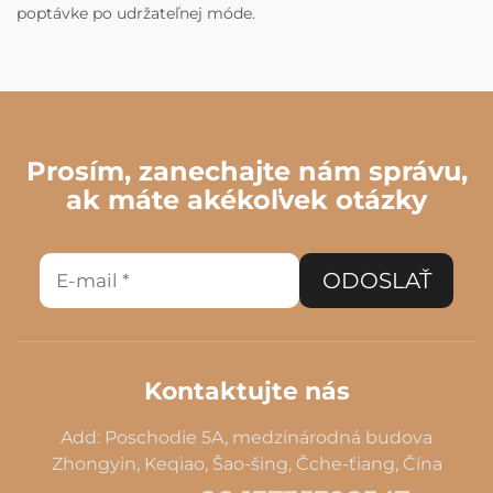
poptávke po udržateľnej móde.
Prosím, zanechajte nám správu,
ak máte akékoľvek otázky
ODOSLAŤ
Kontaktujte nás
Add: Poschodie 5A, medzinárodná budova
Zhongyin, Keqiao, Šao-šing, Čche-ťiang, Čína