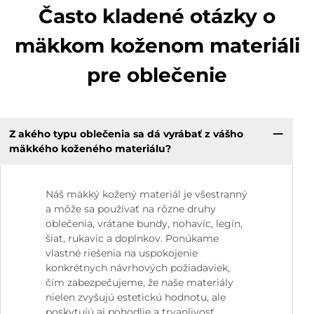
Často kladené otázky o
mäkkom koženom materiáli
pre oblečenie
Z akého typu oblečenia sa dá vyrábať z vášho
mäkkého koženého materiálu?
Náš mäkký kožený materiál je všestranný
a môže sa používať na rôzne druhy
oblečenia, vrátane bundy, nohavíc, legín,
šiat, rukavíc a doplnkov. Ponúkame
vlastné riešenia na uspokojenie
konkrétnych návrhových požiadaviek,
čím zabezpečujeme, že naše materiály
nielen zvyšujú estetickú hodnotu, ale
poskytujú aj pohodlie a trvanlivosť.