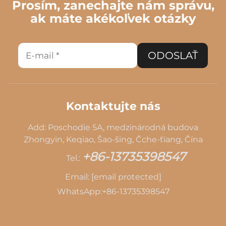
Prosím, zanechajte nám správu,
ak máte akékoľvek otázky
ODOSLAŤ
Kontaktujte nás
Add: Poschodie 5A, medzinárodná budova
Zhongyin, Keqiao, Šao-šing, Čche-ťiang, Čína
+86-13735398547
Tel.:
Email:
[email protected]
WhatsApp:
+86-13735398547