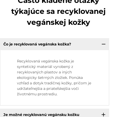
Často kladené otázky
týkajúce sa recyklovanej
vegánskej kožky
Čo je recyklovaná vegánska kožka?
Recyklovaná vegánska kožka je
syntetický materiál vyrobený z
recyklovaných plastov a iných
ekologicky šetrných zložiek. Ponúka
vzhľad a dotyk tradičnej kožky, pričom je
udržateľnejšia a priateľskejšia voči
životnému prostrediu.
Je možné recyklovanú vegánsku kožku