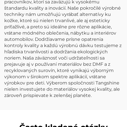
pracovníkov, ktorí sa zaväzujú k vysokému
štandardu kvality a inovácií. Naše pokročilé výrobné
techniky nám umožňujú vyrábať alternatívy ku
kožke, ktoré sú nielen trvanlivé, ale aj esteticky
príťažlivé, a preto sú ideálne pre rôzne aplikácie,
vrátane módného oblečenia, nábytku a interiérov
automobilov. Dodržiavame prísne opatrenia
kontroly kvality a každú výrobnú dávku testujeme z
hľadiska trvanlivosti a dodržania ekologických
noriem. Naša záväznosť voči udržateľnosti sa
prejavuje aj v používaní materiálov bez DMF a z
recyklovaných surovín, ktoré vynikajú výborným
výkonom v širokom spektre aplikácií, vrátane
výrobkov pre deti. Výberom spoločnosti Tangshine
nielen investujete do materiálov vysokej kvality, ale
zároveň prispievate k zelenšej planéte.