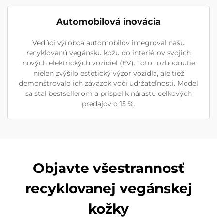
Automobilová inovácia
Vedúci výrobca automobilov integroval našu
recyklovanú vegánsku kožu do interiérov svojich
nových elektrických vozidiel (EV). Toto rozhodnutie
nielen zvýšilo estetický výzor vozidla, ale tiež
demonštrovalo ich záväzok voči udržateľnosti. Model
sa stal bestsellerom a prispel k nárastu celkových
predajov o 15 %.
Objavte všestrannosť
recyklovanej vegánskej
kožky