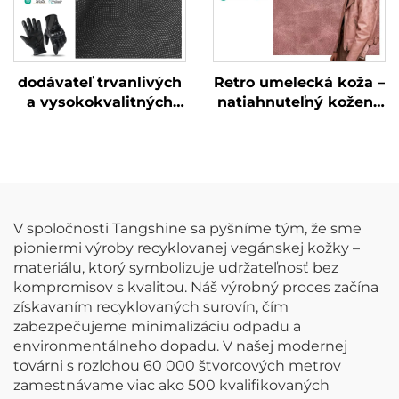
dodávateľ trvanlivých
Retro umelecká koža –
a vysokokvalitných
natiahnuteľný kožený
kožených rukavíc
materiál pre bundy
V spoločnosti Tangshine sa pyšníme tým, že sme
pioniermi výroby recyklovanej vegánskej kožky –
materiálu, ktorý symbolizuje udržateľnosť bez
kompromisov s kvalitou. Náš výrobný proces začína
získavaním recyklovaných surovín, čím
zabezpečujeme minimalizáciu odpadu a
environmentálneho dopadu. V našej modernej
továrni s rozlohou 60 000 štvorcových metrov
zamestnávame viac ako 500 kvalifikovaných