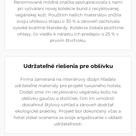
Renomovaná módná značka spolupracovala s nami
pri vytváraní novej kolekcie bund z recyklovanej
vegánskej koži. Použitím našich materiálov znížila
svoju uhlíkovú stopu o 30 % a zároveň zachovala
vysoké kvalitné štandardy. Kolekcia získala pozitívne
ohlasy, čo viedlo k nárastu ich predajov o 25 % v
prvom štvrťroku.
Udržateľné riešenia pre obšívku
Firma zameraná na interiérový dizajn hľadala
udržateľné materiály pre projekt luxusného hotela.
Dodali sme im recyklovanú vegánsku kožu na
obšívku gaučov a stoličiek, čím im umožnili
dosiahnuť štýlový vzhľad a zároveň dodržať
ekologické praktiky. Projekt bol dokončený včas a
hotel získal ocenenia za svoje angažovanie v oblasti
udržateľnosti.