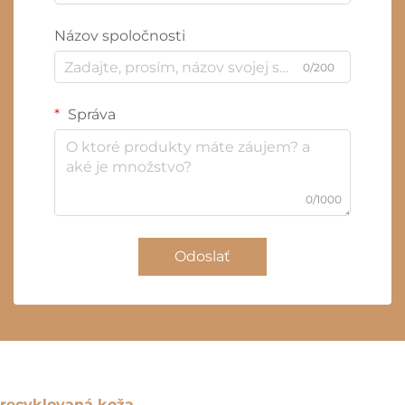
Názov spoločnosti
0/200
Správa
0/1000
Odoslať
recyklovaná koža