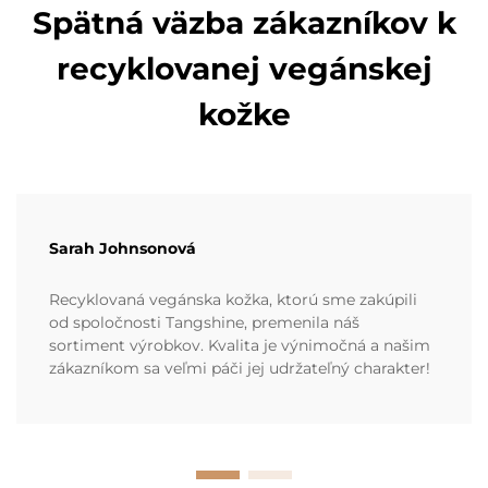
Spätná väzba zákazníkov k
recyklovanej vegánskej
kožke
Sarah Johnsonová
Recyklovaná vegánska kožka, ktorú sme zakúpili
od spoločnosti Tangshine, premenila náš
sortiment výrobkov. Kvalita je výnimočná a našim
zákazníkom sa veľmi páči jej udržateľný charakter!