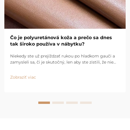
Čo je polyuretánová koža a prečo sa dnes
tak široko používa v nábytku?
Niekedy ste už prejíždzať rukou po hladkom gauči a
zamysleli sa, či je skutočný, len aby ste zistili, že nie
je? Pravdepodobne ste sa dotýkali polyuretánovej
kožky. Tá je dnes všade – od moderných gaučov pre
Zobraziť viac
byty až po vysokokvalitné kusy v luxusných
obchodoch...