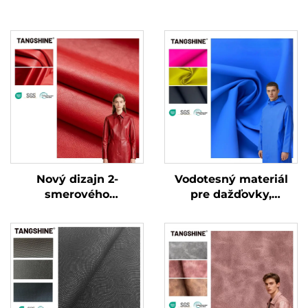
Nový dizajn 2-
Vodotesný materiál
smerového
pre dažďovky,
elastického koženého
syntetická koža, PU
materiálu pre
koža
oblečenie, špeciálne
vyrobená umelecká
koža