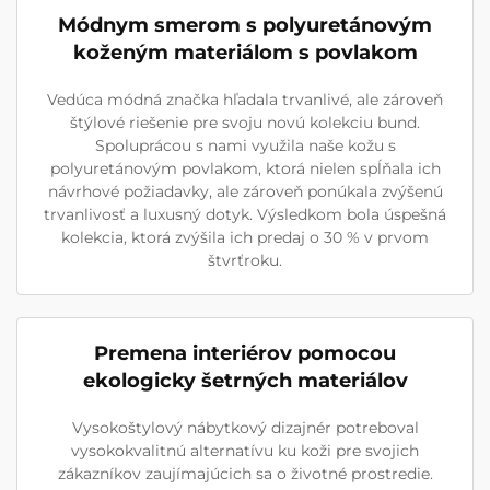
Módnym smerom s polyuretánovým
koženým materiálom s povlakom
Vedúca módná značka hľadala trvanlivé, ale zároveň
štýlové riešenie pre svoju novú kolekciu bund.
Spoluprácou s nami využila naše kožu s
polyuretánovým povlakom, ktorá nielen spĺňala ich
návrhové požiadavky, ale zároveň ponúkala zvýšenú
trvanlivosť a luxusný dotyk. Výsledkom bola úspešná
kolekcia, ktorá zvýšila ich predaj o 30 % v prvom
štvrťroku.
Premena interiérov pomocou
ekologicky šetrných materiálov
Vysokoštylový nábytkový dizajnér potreboval
vysokokvalitnú alternatívu ku koži pre svojich
zákazníkov zaujímajúcich sa o životné prostredie.