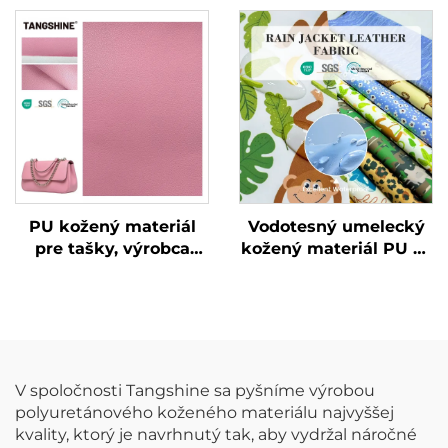
materiálu pre
špeciálne vyrobená
oblečenie, špeciálne
umelecká koža
vyrobená umelecká
koža
PU kožený materiál
Vodotesný umelecký
pre tašky, výrobca
kožený materiál PU sa
syntetickej kože
dá prispôsobiť tlačou
vzorov a používa sa na
dažďové bundy pre
deti.
V spoločnosti Tangshine sa pyšníme výrobou
polyuretánového koženého materiálu najvyššej
kvality, ktorý je navrhnutý tak, aby vydržal náročné