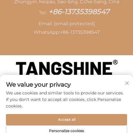
Zhongyin, Keqiao, Šao-šing, Čche-ťiang, Čína
+86-13735398547
Tel.:
Email:
[email protected]
WhatsApp:
+86-13735398547
We value your privacy
Autorské práva © 2026 spoločnosti SHAOXING
TANG CAI LEATHER CO., LTD -
Zásady ochrany
We use cookies and similar tools to provide our services.
súkromia
If you don't want to accept all cookies, click Personalize
cookies.
Accept all
Personalize cookies