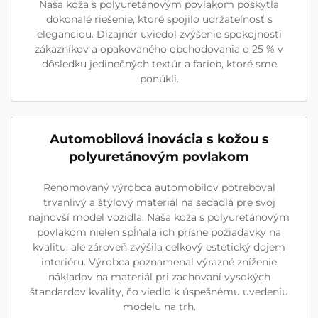
Naša koža s polyuretánovým povlakom poskytla
dokonalé riešenie, ktoré spojilo udržateľnosť s
eleganciou. Dizajnér uviedol zvýšenie spokojnosti
zákazníkov a opakovaného obchodovania o 25 % v
dôsledku jedinečných textúr a farieb, ktoré sme
ponúkli.
Automobilová inovácia s kožou s
polyuretánovým povlakom
Renomovaný výrobca automobilov potreboval
trvanlivý a štýlový materiál na sedadlá pre svoj
najnovší model vozidla. Naša koža s polyuretánovým
povlakom nielen spĺňala ich prísne požiadavky na
kvalitu, ale zároveň zvýšila celkový estetický dojem
interiéru. Výrobca poznamenal výrazné zníženie
nákladov na materiál pri zachovaní vysokých
štandardov kvality, čo viedlo k úspešnému uvedeniu
modelu na trh.