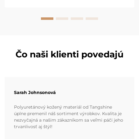
obchodoch...
Čo naši klienti povedajú
Sarah Johnsonová
Polyuretánový kožený materiál od Tangshine
úplne premenil náš sortiment výrobkov. Kvalita je
nezvyčajná a našim zákazníkom sa veľmi páči jeho
trvanlivosť aj štýl!