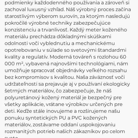
podmienky každodenného používania a zároveň si
zachoval luxusný vzhľad. Náš výrobný proces začína
starostlivým výberom surovín, za ktorým nasledujú
pokročilé výrobné techniky zabezpečujúce
konzistenciu a trvanlivosť. Každý meter koženého
materiálu prechádza dôkladnými skúškami
odolnosti voči vyblednutiu a mechanickému
opotrebovaniu v súlade so svetovými štandardmi
kvality a regulatív. Moderná továreň s rozlohou 60
000 m², vybavená najnovšími technológiami, nám
umožňuje spracovať objednávky veľkého rozsahu
bez kompromisov s kvalitou. Naša záväznosť voči
udržateľnosti sa prejavuje aj v používaní ekologicky
šetrných materiálov, čo zabezpečuje, že náš
polyuretánový kožený materiál je bezpečný pre
všetky aplikácie, vrátane výrobkov určených pre
deti. Keďže stále inovujeme a rozširujeme našu
ponuku syntetických PU a PVC kožených
materiálov, zostávame oddaní uspokojovaniu
rozmanitých potrieb našich zákazníkov po celom