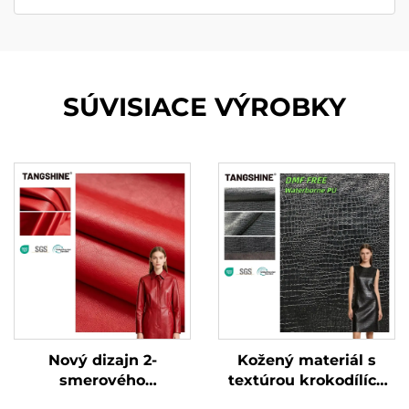
SÚVISIACE VÝROBKY
Nový dizajn 2-
Kožený materiál s
smerového
textúrou krokodílích
elastického koženého
koží bez DMF,