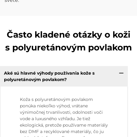
svete.
Často kladené otázky o koži
s polyuretánovým povlakom
Aké sú hlavné výhody používania kože s
polyuretánovým povlakom?
Koža s polyuretánovým povlakom
ponúka niekoľko výhod, vrátane
výnimočnej trvanlivosti, odolnosti voči
vode a luxusného vzhľadu. Je tiež
ekologická, pretože používame materiály
bez DMF a recyklované materiály, čo ju