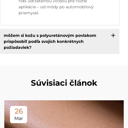
robí udržateľnou voľbou pre rôzne
aplikácie – od módy po automobilový
priemysel.
môžem si kožu s polyuretánovým povlakom
prispôsobiť podľa svojich konkrétnych
požiadaviek?
Súvisiaci článok
26
Mar