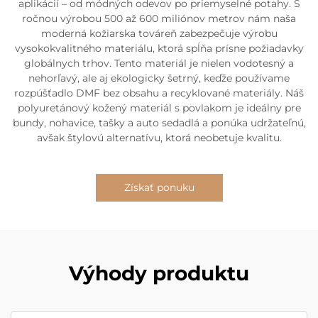
aplikácií – od módných odevov po priemyselné potahy. S
ročnou výrobou 500 až 600 miliónov metrov nám naša
moderná kožiarska továreň zabezpečuje výrobu
vysokokvalitného materiálu, ktorá spĺňa prísne požiadavky
globálnych trhov. Tento materiál je nielen vodotesný a
nehorľavý, ale aj ekologicky šetrný, keďže používame
rozpúšťadlo DMF bez obsahu a recyklované materiály. Náš
polyuretánový kožený materiál s povlakom je ideálny pre
bundy, nohavice, tašky a auto sedadlá a ponúka udržateľnú,
avšak štylovú alternatívu, ktorá neobetuje kvalitu.
Získať ponuku
Výhody produktu