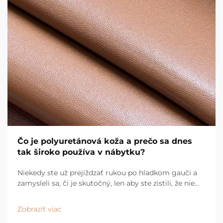
Čo je polyuretánová koža a prečo sa dnes
tak široko používa v nábytku?
Niekedy ste už prejíždzať rukou po hladkom gauči a
zamysleli sa, či je skutočný, len aby ste zistili, že nie
je? Pravdepodobne ste sa dotýkali polyuretánovej
kožky. Tá je dnes všade – od moderných gaučov pre
Zobraziť viac
byty až po vysokokvalitné kusy v luxusných