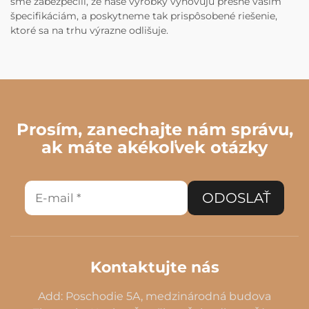
sme zabezpečili, že naše výrobky vyhovujú presne vašim
špecifikáciám, a poskytneme tak prispôsobené riešenie,
ktoré sa na trhu výrazne odlišuje.
Prosím, zanechajte nám správu,
ak máte akékoľvek otázky
ODOSLAŤ
Kontaktujte nás
Add: Poschodie 5A, medzinárodná budova