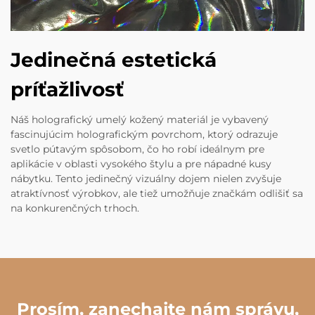
Jedinečná estetická
príťažlivosť
Náš holografický umelý kožený materiál je vybavený
fascinujúcim holografickým povrchom, ktorý odrazuje
svetlo pútavým spôsobom, čo ho robí ideálnym pre
aplikácie v oblasti vysokého štylu a pre nápadné kusy
nábytku. Tento jedinečný vizuálny dojem nielen zvyšuje
atraktívnosť výrobkov, ale tiež umožňuje značkám odlišiť sa
na konkurenčných trhoch.
Prosím, zanechajte nám správu,