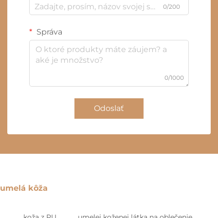
0/200
Správa
0/1000
Odoslať
umelá kôža
koža z PU
umelej koženej látka na oblečenie