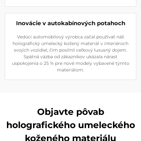
Inovácie v autokabínových potahoch
Vedúci automobilový výrobca začal používať náš
holografický umelecký kožený materiál v interiéroch
svojich vozidiel, čím posilnil celkový luxusný dojem.
Spätná väzba od zákazníkov ukázala nárast
uspokojenia o 25 % pre nové modely vybavené týmto
materiálom.
Objavte pôvab
holografického umeleckého
koženého materiálu