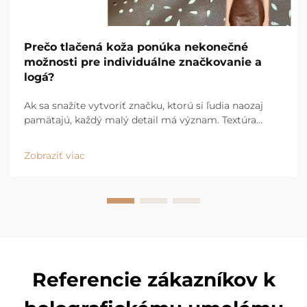
Prečo tlačená koža ponúka nekonečné
možnosti pre individuálne značkovanie a
logá?
Ak sa snažíte vytvoriť značku, ktorú si ľudia naozaj
pamätajú, každý malý detail má význam. Textúra
vášho výrobku, dotyk materiálu, spôsob, akým sa
svetlo odráža od povrchu – všetko to posielané
Zobraziť viac
správu. A jednou z najchytrejších metód, ako
dosiahnuť to...
Referencie zákazníkov k