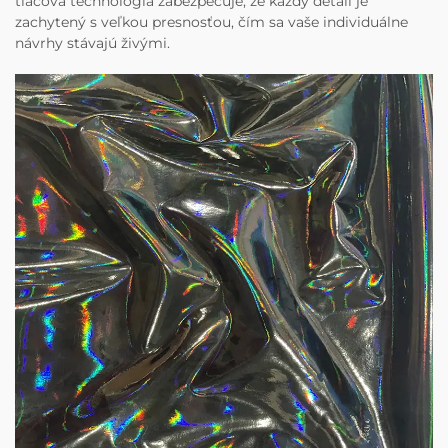
tlačová technológia zabezpečuje, že každý detail je
zachytený s veľkou presnosťou, čím sa vaše individuálne
návrhy stávajú živými.