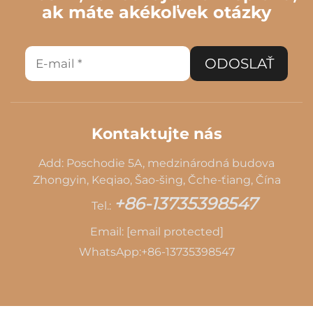
ak máte akékoľvek otázky
ODOSLAŤ
Kontaktujte nás
Add: Poschodie 5A, medzinárodná budova
Zhongyin, Keqiao, Šao-šing, Čche-ťiang, Čína
+86-13735398547
Tel.:
Email:
[email protected]
WhatsApp:
+86-13735398547