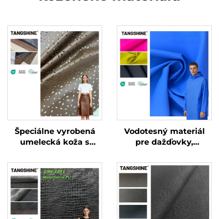
Špeciálne vyrobená
Vodotesný materiál
umelecká koža s
pre dažďovky,
vreckovitou
syntetická koža, PU
štruktúrou pre
koža
oblečenie a bundy