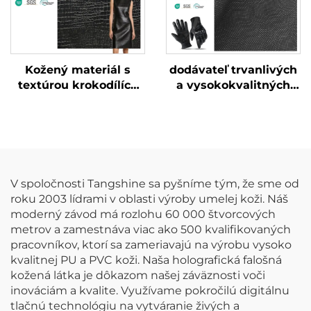
Kožený materiál s
dodávateľ trvanlivých
textúrou krokodílích
a vysokokvalitných
koží bez DMF,
kožených rukavíc
špeciálne vyrobená
umelecká koža
V spoločnosti Tangshine sa pyšníme tým, že sme od
roku 2003 lídrami v oblasti výroby umelej koži. Náš
moderný závod má rozlohu 60 000 štvorcových
metrov a zamestnáva viac ako 500 kvalifikovaných
pracovníkov, ktorí sa zameriavajú na výrobu vysoko
kvalitnej PU a PVC koži. Naša holografická falošná
kožená látka je dôkazom našej záväznosti voči
inováciám a kvalite. Využívame pokročilú digitálnu
tlačnú technológiu na vytváranie živých a