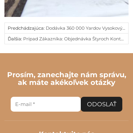
Predchádzajúca:
Dodávka 360 000 Yardov Vysokovýkonného PU Koženia Bez PFAS Pre Významný Americký Projekt Dažďového Oblečenia
Ďalšia:
Prípad Zákazníka: Objednávka Štyroch Kontajnerov Z Indie – Efektívnosť Založená Na Dôvere
Prosím, zanechajte nám správu,
ak máte akékoľvek otázky
ODOSLAŤ