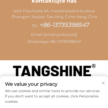
Kontaktujte nás
Add: Poschodie 5A, medzinárodná budova
Zhongyin, Keqiao, Šao-šing, Čche-ťiang, Čína
+86-13735398547
Tel.:
Email:
[email protected]
WhatsApp:
+86-13735398547
Autorské práva © 2026 spoločnosti SHAOXING
We value your privacy
TANG CAI LEATHER CO., LTD -
Zásady ochrany
We use cookies and similar tools to provide our services.
súkromia
If you don't want to accept all cookies, click Personalize
cookies.