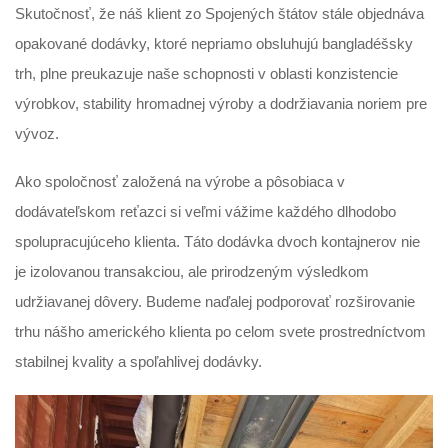
Skutočnosť, že náš klient zo Spojených štátov stále objednáva
opakované dodávky, ktoré nepriamo obsluhujú bangladéšsky
trh, plne preukazuje naše schopnosti v oblasti konzistencie
výrobkov, stability hromadnej výroby a dodržiavania noriem pre
vývoz.
Ako spoločnosť založená na výrobe a pôsobiaca v
dodávateľskom reťazci si veľmi vážime každého dlhodobo
spolupracujúceho klienta. Táto dodávka dvoch kontajnerov nie
je izolovanou transakciou, ale prirodzeným výsledkom
udržiavanej dôvery. Budeme naďalej podporovať rozširovanie
trhu nášho amerického klienta po celom svete prostredníctvom
stabilnej kvality a spoľahlivej dodávky.