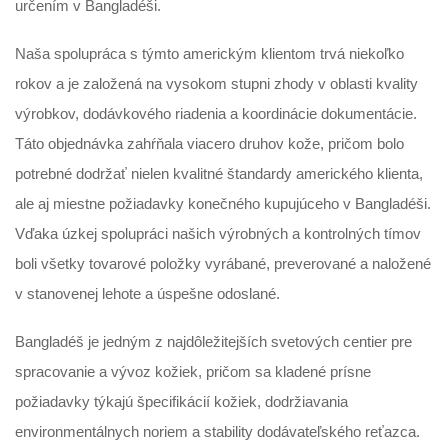
určením v Bangladéši.
Naša spolupráca s týmto americkým klientom trvá niekoľko
rokov a je založená na vysokom stupni zhody v oblasti kvality
výrobkov, dodávkového riadenia a koordinácie dokumentácie.
Táto objednávka zahŕňala viacero druhov kože, pričom bolo
potrebné dodržať nielen kvalitné štandardy amerického klienta,
ale aj miestne požiadavky konečného kupujúceho v Bangladéši.
Vďaka úzkej spolupráci našich výrobných a kontrolných tímov
boli všetky tovarové položky vyrábané, preverované a naložené
v stanovenej lehote a úspešne odoslané.
Bangladéš je jedným z najdôležitejších svetových centier pre
spracovanie a vývoz kožiek, pričom sa kladené prísne
požiadavky týkajú špecifikácií kožiek, dodržiavania
environmentálnych noriem a stability dodávateľského reťazca.