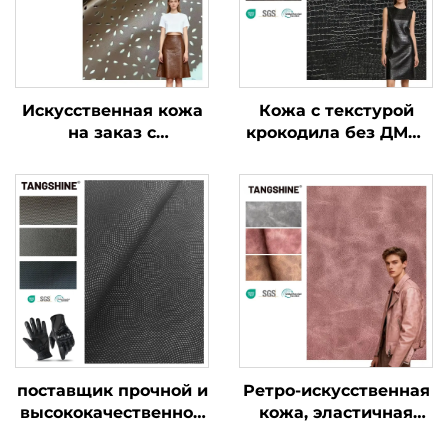
Искусственная кожа
Кожа с текстурой
на заказ с
крокодила без ДМФ,
карманами,
искусственная кожа
кожеподобная ткань
на заказ
для одежды и курток
поставщик прочной и
Ретро-искусственная
высококачественной
кожа, эластичная
кожи для перчаток
кожа для курток