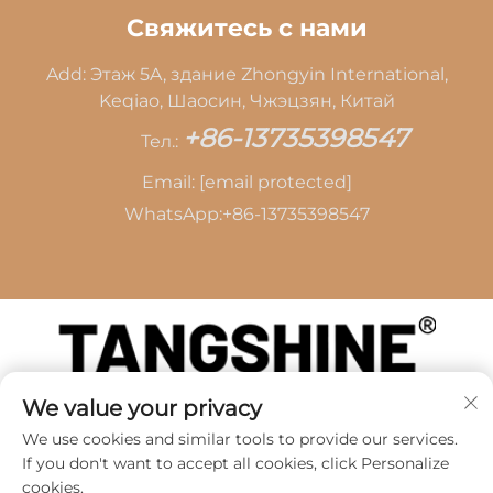
Свяжитесь с нами
Add: Этаж 5A, здание Zhongyin International,
Keqiao, Шаосин, Чжэцзян, Китай
+86-13735398547
Тел.:
Email:
[email protected]
WhatsApp:
+86-13735398547
We value your privacy
Авторские права © 2026 SHAOXING TANG CAI
LEATHER CO.,LTD -
Политика
We use cookies and similar tools to provide our services.
конфиденциальности
If you don't want to accept all cookies, click Personalize
cookies.