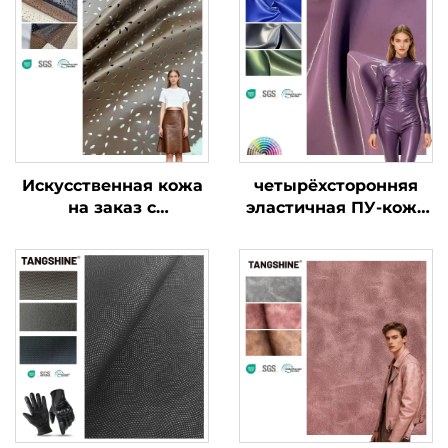
Искусственная кожа
четырёхсторонняя
на заказ с
эластичная ПУ-кожа
карманами,
с блестящей
кожеподобная ткань
патентованной
для одежды и курток
отделкой