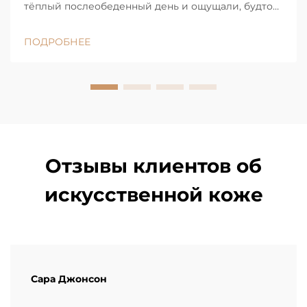
тёплый послеобеденный день и ощущали, будто
сидите на уютном одеяле, удерживающем тепло?
А затем садились на гладкий кожаный диван — и
ПОДРОБНЕЕ
он сразу же казался более освежающим. Причина
этому есть, и она...
Отзывы клиентов об
искусственной коже
Сара Джонсон