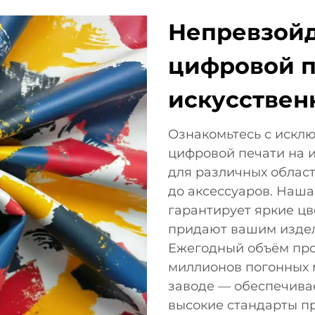
Непревзойд
цифровой п
искусствен
Ознакомьтесь с искл
цифровой печати на 
для различных облас
до аксессуаров. Наша
гарантирует яркие цв
придают вашим издел
Ежегодный объём про
миллионов погонных 
заводе — обеспечива
высокие стандарты п