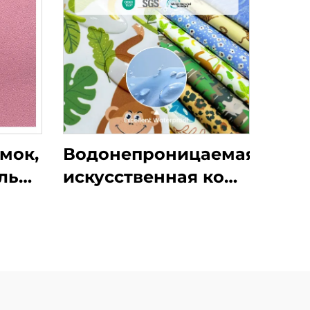
мок,
Водонепроницаемая
ль
искусственная кожа
ой
из ПУ может быть
изготовлена с
индивидуальными
принтами и
используется для