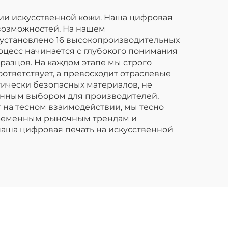
детских дождевых
курток.
рии искусственной кожи. Наша цифровая
возможностей. На нашем
 установлено 16 высокопроизводительных
оцесс начинается с глубокого понимания
разцов. На каждом этапе мы строго
ответствует, а превосходит отраслевые
ически безопасных материалов, не
венным выбором для производителей,
 на тесном взаимодействии, мы тесно
временным рыночным трендам и
наша цифровая печать на искусственной