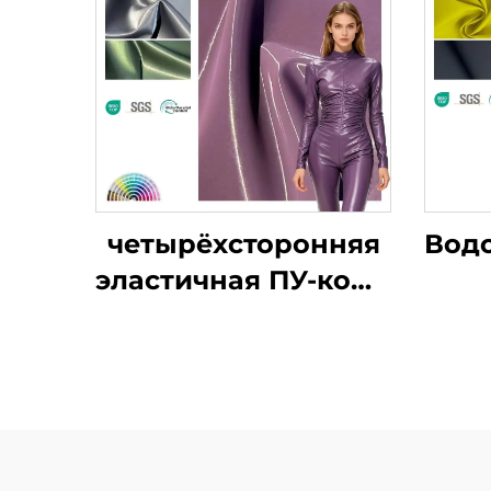
четырёхсторонняя
Вод
эластичная ПУ-кожа
с блестящей
патентованной
с
отделкой
к