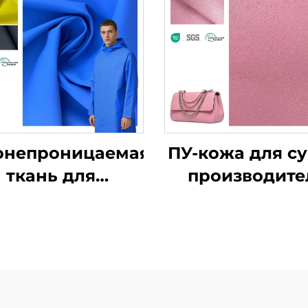
онепроницаемая
ПУ-кожа для су
ткань для
производите
дождевиков,
синтетическ
интетическая
кожи
ожа, ПУ-кожа