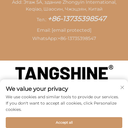
Add: Этаж 5A, здание Zhongyin International,
Keqiao, Шаосин, Чжэцзян, Китай
+86-13735398547
Тел.:
Email:
[email protected]
WhatsApp:
+86-13735398547
We value your privacy
Авторские права © 2026 SHAOXING TANG CAI
LEATHER CO.,LTD -
Политика
We use cookies and similar tools to provide our services.
конфиденциальности
If you don't want to accept all cookies, click Personalize
cookies.
Accept all