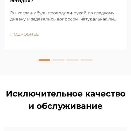
сегодня?
Вы когда-нибудь проводили рукой по гладкому
дивану и задавались вопросом, натуральная ли
это кожа, а затем выясняли, что нет? Скорее всего,
вы касались полиуретановой кожи. Сегодня она
ПОДРОБНЕЕ
повсюду: от модных диванов для квартир до
премиальных моделей в дорогих салонах...
Исключительное качество
и обслуживание