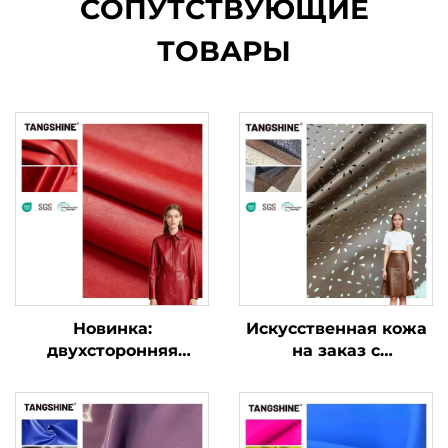
СОПУТСТВУЮЩИЕ
ТОВАРЫ
Новинка:
Искусственная кожа
двухсторонняя
на заказ с
эластичная кожа для
карманами,
одежды,
кожеподобная ткань
искусственная кожа
для одежды и курток
на заказ