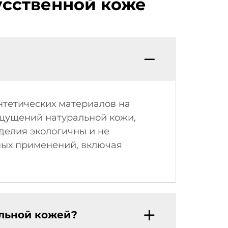
усственной коже
нтетических материалов на
ощущений натуральной кожи,
делия экологичны и не
ных применений, включая
альной кожей?