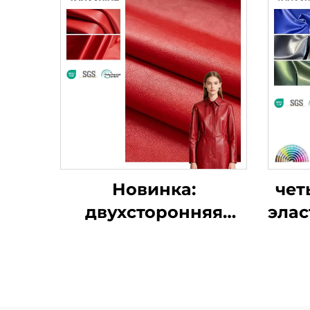
Новинка:
чет
двухсторонняя
элас
эластичная кожа
для одежды,
п
искусственная кожа
на заказ