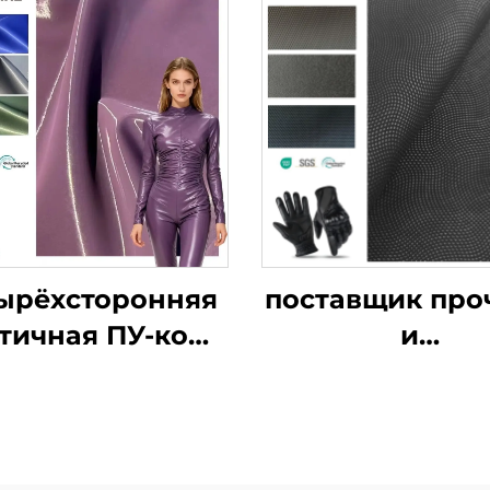
ырёхсторонняя
поставщик про
тичная ПУ-кожа
и
с блестящей
высококачеств
атентованной
кожи для перч
отделкой