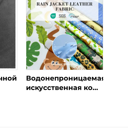
чной
Водонепроницаемая
искусственная кожа
енной
из ПУ может быть
аток
изготовлена с
индивидуальными
принтами и