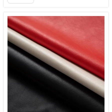
qabel li kelma bħal ‘branding’ jew
‘marketing’ ġew użati, ċerti muddelli mir-
natura diġà kienu...