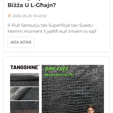
Biżża U L-Għajn?
2026-05-25 10:43:02
Il-Pull Sensurju tas-Superfiċje tas-Suedu
Hemm moment li jseħħ kull tmiem is-sajf
meta l-ewli kampjuni tal-kollezzjoni għall-
ARA IKTAR
biżża u l-għajn ibda jwarrdu fis-showrooms, u
l-materjal li b’mod konstant iżda b’mod
inkonxu jiġi mmiss bil-idejn huwa s-suedu.
Jikkrank...