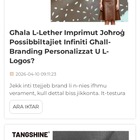
Għala L-Lether Imprimut Joħroġ
Possibbiltajiet Infiniti Għall-
Branding Personalizzat U L-
Logos?
2026-04-10 09:11:23
Jekk inti ttejjeb brand li n-nies ifhmu
verament, kull dettal biss jikkonta. It-testura
tal-prodott tiegħek, il-biżaħ tal-materjal, il-
ARA IKTAR
mod kif il-barran jaqbad is-silġ. Kulh jibgħat
messaġġ. U waħda mis-smartest manier biex
tkun ...