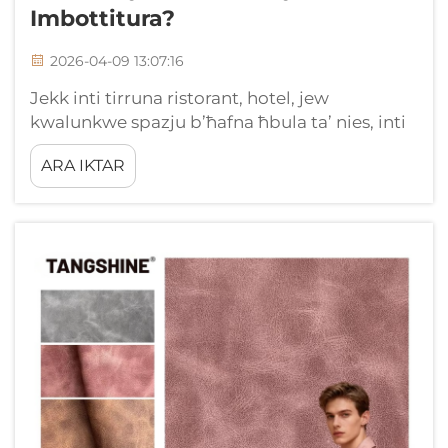
Imbottitura?
2026-04-09 13:07:16
Jekk inti tirruna ristorant, hotel, jew
kwalunkwe spazju b’ħafna ħbula ta’ nies, inti
taf kemm malajr il-forniment jitħassar. Il-
ARA IKTAR
liquidi jinżlu b’mod kontinwu. In-nies jidħlu u
jieħdu mill-bużziżit kollu nhar it-tajjeb. Il-
karozzi jinbżgħu ħdejn it-taħlita u jinħarqu
kontra t-taħlita. F’...