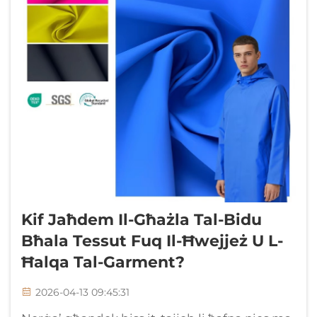
Kif Jaħdem Il-Għażla Tal-Bidu
Bħala Tessut Fuq Il-Ħwejjeż U L-
Ħalqa Tal-Garment?
2026-04-13 09:45:31