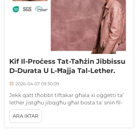
Kif Il-Proċess Tat-Taħżin Jibbissu
D-Durata U L-Ħajja Tal-Lether.
2026-04-07 09:30:09
Jekk qatt tħobbt tiftakar għala xi oġġetti ta’
lether jistgħu jibqgħu għal bosta ta’ snin fil-
biżaħ li oħra jinżlu f’xi xahrej, ir-risposta hija
ARA IKTAR
ħajt it-taħšija protettiva. Taħšija tajba taħdem
bħala skud invisibbli. Tieħu kulħadd il-
pressjoni ta’ kuljum u l-ħsara sabiex il-lether ...