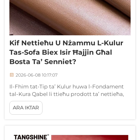
Kif Nettieħu U Nżammu L-Kulur
Tas-Sofa Biex Isir Ħajjin Għal
Bosta Ta’ Senniet?
2026-06-08 10:17:07
Il-Fhim tat-Tip ta’ Kulur huwa l-Fondament
tal-Kura Qabel li ttieħu prodott ta’ nettieħa,
trid tkun taf liema tip ta’ kulur inti qed
ARA IKTAR
taħdem. Il-kulur ta’ grani sħiħ jżomm il-wiċċ
naturali intakt, li ifisser li se jwassal għall-
patina rika...