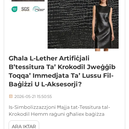
Għala L-Lether Artifiċjali
B’tessitura Ta’ Krokodil Jweġġib
Toqqa’ Immedjata Ta’ Lussu Fil-
Baġiżzi U L-Aksesorji?
2026-05-21 15:50:55
Is-Simbolizzazzjoni Ħajja tat-Tessitura tal-
Krokodil Hemm raġuni għaliex baġiżza
b’tessitura ta’ krokodil tistenna lilik meta
ARA IKTAR
tmar minn ħdejn il-baħar ta’ butiqa. Ħafna