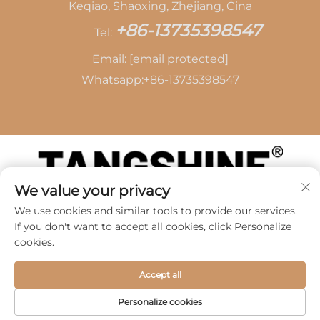
Keqiao, Shaoxing, Zhejiang, Ċina
+86-13735398547
Tel:
Email:
[email protected]
Whatsapp:
+86-13735398547
We value your privacy
Copyright © 2026 mis-SHAOXING TANG CAI
We use cookies and similar tools to provide our services.
LEATHER CO., LTD -
Politika tal-Privacità
If you don't want to accept all cookies, click Personalize
cookies.
Accept all
Personalize cookies