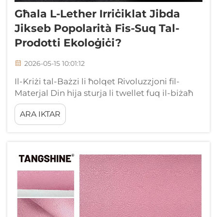
Għala L-Lether Irriċiklat Jibda
Jikseb Popolarità Fis-Suq Tal-
Prodotti Ekoloġiċi?
2026-05-15 10:01:12
Il-Kriżi tal-Bażzi li ħolqet Rivoluzzjoni fil-
Materjal Din hija sturja li twellet fuq il-biżaħ
tal-biżka. Ħabib li kien jirranja brand medju
ARA IKTAR
ta’ oġġetti bil-lether, darba ħadni għall-
faċilta tal-produzzjoni tiegħu. Fir-rokna ħadu
ħżiniet kbir li kienu seħħin bil-bażzi li ma
jinħasux...