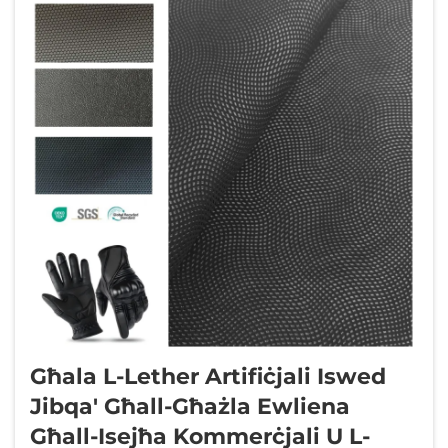
Għala L-Lether Artifiċjali Iswed
Jibqa' Għall-Għażla Ewliena
Għall-Isejħa Kommerċjali U L-