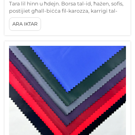
Tara lil hinn u ħdejn. Borsa tal-id, ħażen, sofis,
postijiet għall-biċċa fil-karozza, karrigi tal-
buro. Parti kbira ħafna tal-prodotti li jirrismu
ARA IKTAR
bil-bidu huma f’realta’ mfassla mis-silikon
tal-poljuriżan. Allura x’hi eżatt il-bidu tal-
poljuriżan u kif ġabet popolarità b’dan il-
mod…