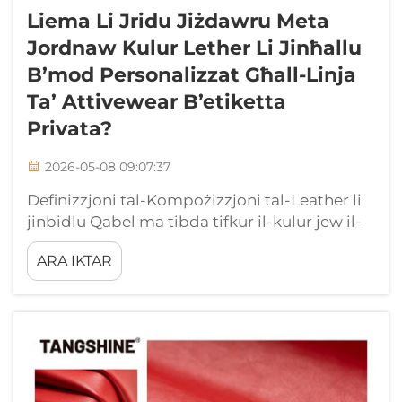
Liema Li Jridu Jiżdawru Meta
Jordnaw Kulur Lether Li Jinħallu
B’mod Personalizzat Għall-Linja
Ta’ Attivewear B’etiketta
Privata?
2026-05-08 09:07:37
Definizzjoni tal-Kompożizzjoni tal-Leather li
jinbidlu Qabel ma tibda tifkur il-kulur jew il-
briżż fuq is-saħħa, trid tifforma eżatt liema
ARA IKTAR
materjal huwa magħmul. Il-leather li jinbidlu
għall-attivewear kważi qatt ma jkun leather
ħajjin ta’ annimal; huwa...