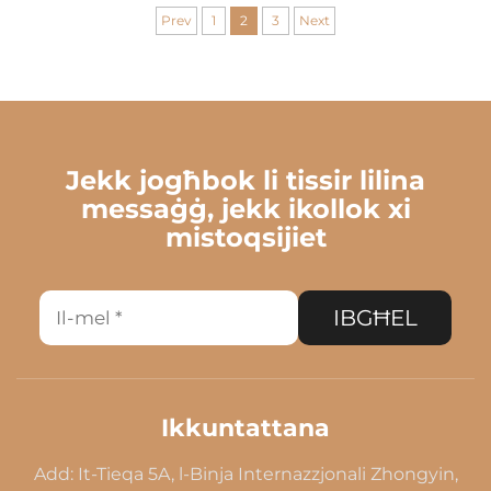
Prev
1
2
3
Next
Jekk jogħbok li tissir lilina
messaġġ, jekk ikollok xi
mistoqsijiet
IBGĦEL
Ikkuntattana
Add: It-Tieqa 5A, l-Binja Internazzjonali Zhongyin,