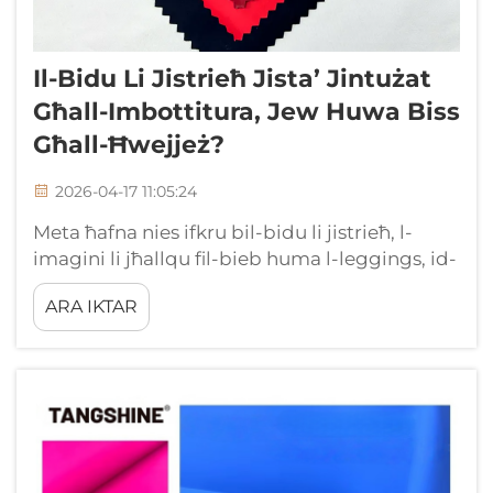
Il-Bidu Li Jistrieħ Jista’ Jintużat
Għall-Imbottitura, Jew Huwa Biss
Għall-Ħwejjeż?
2026-04-17 11:05:24
Meta ħafna nies ifkru bil-bidu li jistrieħ, l-
imagini li jħallqu fil-bieb huma l-leggings, id-
dressijiet strettin jew iż-żwiegħa tal-mutur. Il-
ARA IKTAR
bidu li jistrieħ huwa definitivament
importanti ħafna fl-industrija tal-moda.
Imma x’inhu l-imbottitura? Tista’ tintuża l-
bidu li jistrieħ…