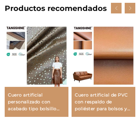
Productos recomendados
Cuero artificial
Cuero artificial de PVC
personalizado con
con respaldo de
acabado tipo bolsillo
poliéster para bolsos y
para prendas y
sofás
chaquetas