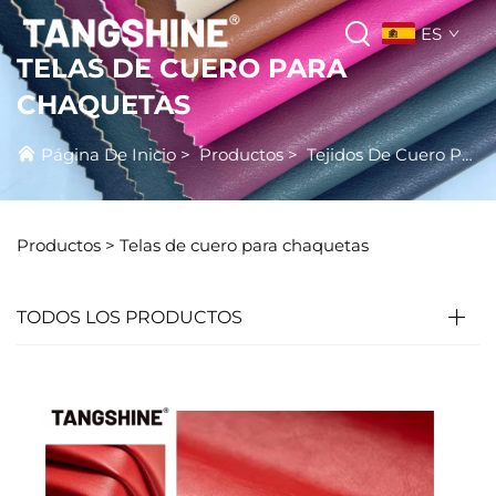
ES
TELAS DE CUERO PARA
CHAQUETAS
Página De Inicio
>
Productos
>
Tejidos De Cuero Para Chaqueta
Productos
>
Telas de cuero para chaquetas
TODOS LOS PRODUCTOS