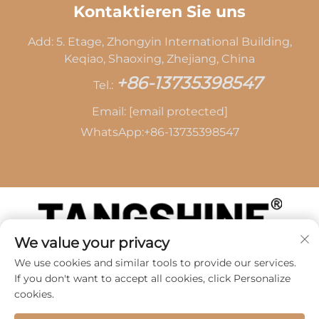
Kontaktieren Sie uns
Add: 5. Etage, Zhongyin International Building,
Keqiao, Shaoxing, Zhejiang, China
+86-13735398547
Tel.:
Email:
[email protected]
WhatsApp:
+86-13735398547
We value your privacy
Copyright © 2026 durch SHAOXING TANG CAI
We use cookies and similar tools to provide our services.
LEATHER CO.,LTD -
Datenschutzrichtlinie
If you don't want to accept all cookies, click Personalize
cookies.