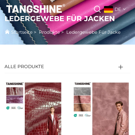
DE
LEDERGEWEBE FÜR JACKEN
Startseite
>
Produkte
>
Ledergewebe Für Jacke
ALLE PRODUKTE