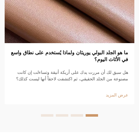
ما هو الجلد البولي يوريثان ولماذا يُستخدم على نطاق واسع
في الأثاث اليوم؟
هل سبق لك أن مررت يدك على أريكة أنيقة وتساءلت إن كانت
مصنوعة من الجلد الحقيقي، ثم اكتشفت لاحقاً أنها ليست كذلك؟
من المرجح أنك كنت تلمس جلداً بولي يوريثان. وهو موجود في كل
مكان هذه الأيام، من أرائك الشقق العصرية إلى الأرائك الفاخرة
عرض المزيد
في...