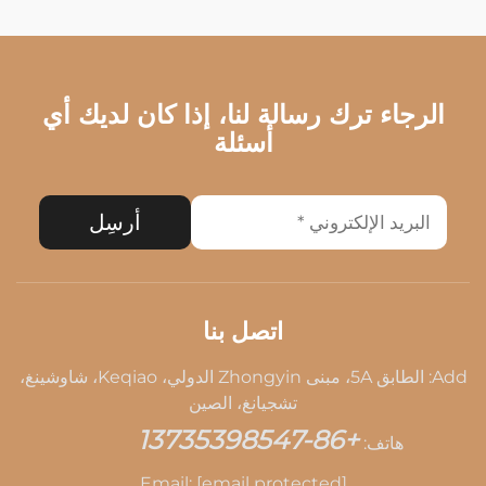
الرجاء ترك رسالة لنا، إذا كان لديك أي
أسئلة
أرسِل
اتصل بنا
Add: الطابق 5A، مبنى Zhongyin الدولي، Keqiao، شاوشينغ،
تشجيانغ، الصين
+86-13735398547
هاتف:
Email:
[email protected]