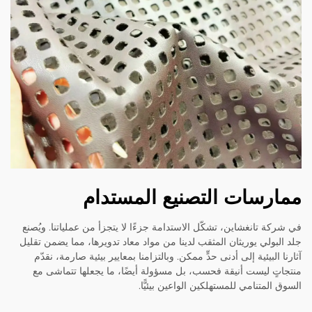
ممارسات التصنيع المستدام
في شركة تانغشاين، تشكّل الاستدامة جزءًا لا يتجزأ من عملياتنا. ويُصنع
جلد البولي يوريثان المثقب لدينا من مواد معاد تدويرها، مما يضمن تقليل
آثارنا البيئية إلى أدنى حدٍّ ممكن. وبالتزامنا بمعايير بيئية صارمة، نقدّم
منتجاتٍ ليست أنيقة فحسب، بل مسؤولة أيضًا، ما يجعلها تتماشى مع
السوق المتنامي للمستهلكين الواعين بيئيًّا.