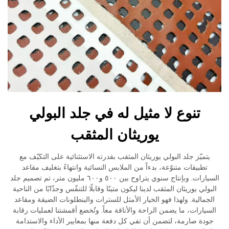
تنوع لا مثيل له في جلد البولي
يوريثان المثقب
يتميّز جلد البولي يوريثان المثقب بقدرته الاستثنائية على التكيّف مع
تطبيقات متنوّعة، بدءاً من الملابس النسائية وانتهاءً بتغليف مقاعد
السيارات. وبإنتاج سنوي يتراوح بين ٥٠٠ و٦٠٠ مليون متر، تم تصميم جلد
البولي يوريثان المثقب لدينا ليكون متينًا وقابلًا للتنفّس وجذّابًا من الناحية
الجمالية. ولهذا فهو الخيار الأمثل للسترات والبنطلونات الضيقة ومقاعد
السيارات، ما يضمن الراحة والأناقة معاً. وتُخضع أقمشتنا لعمليات رقابة
جودة صارمة، لتضمن أن تفي كل دفعة منها بمعايير الأداء والاستدامة