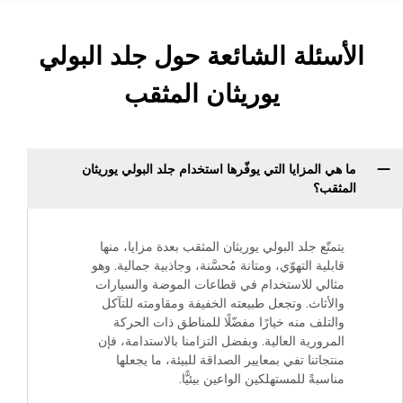
الأسئلة الشائعة حول جلد البولي
يوريثان المثقب
ما هي المزايا التي يوفّرها استخدام جلد البولي يوريثان
المثقب؟
يتمتّع جلد البولي يوريثان المثقب بعدة مزايا، منها
قابلية التهوّي، ومتانة مُحسَّنة، وجاذبية جمالية. وهو
مثالي للاستخدام في قطاعات الموضة والسيارات
والأثاث. وتجعل طبيعته الخفيفة ومقاومته للتآكل
والتلف منه خيارًا مفضّلًا للمناطق ذات الحركة
المرورية العالية. وبفضل التزامنا بالاستدامة، فإن
منتجاتنا تفي بمعايير الصداقة للبيئة، ما يجعلها
مناسبةً للمستهلكين الواعين بيئيًّا.