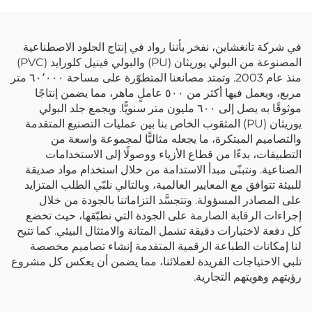
في شركة تانغشاين، نفخر بأننا رواد في إنتاج الجلود الاصطناعية
المصنوعة من البولي يوريثان (PU) والبولي فينيل كلورايد (PVC)
منذ عام 2003. وتمتد مصانعنا المتطوّرة على مساحة ٦٠٬٠٠٠ متر
مربع، ويعمل فيها أكثر من ٥٠٠ عاملٍ ماهر، مما يضمن إنتاجًا
موثوقًا به يصل إلى ٦٠٠ مليون متر سنويًّا. ويجمع جلد البولي
يوريثان (PU) المثقوب الخاص بنا بين عمليات التصنيع المتقدمة
والتصاميم المبتكرة، ما يجعله مثاليًّا لمجموعة واسعة من
التطبيقات، بدءًا من قطاع الأزياء ووصولًا إلى الاستخدامات
الصناعية. ونتبنّى مبدأ الاستدامة من خلال استخدام مواد صديقة
للبيئة تتوافق مع المعايير العالمية، وبالتالي نلبّي الطلب المتزايد
على المصادر المسؤولة. وتتجسَّد التزاماتنا بالجودة من خلال
إجراءات الرقابة الصارمة على الجودة التي نطبّقها، حيث تخضع
كل دفعة لاختبارات دقيقة تشمل المتانة والامتثال البيئي. كما تتيح
لنا إمكانات الطباعة الرقمية المتقدمة إنشاء تصاميم مخصصة
تلبي الاحتياجات الفريدة لعملائنا، مما يضمن أن يعكس كل مشروع
رؤيتهم وهويتهم التجارية.