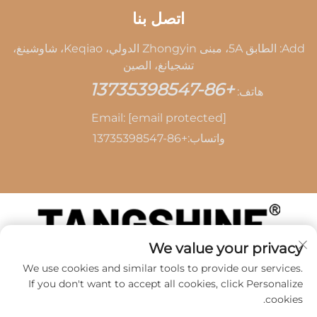
اتصل بنا
Add: الطابق 5A، مبنى Zhongyin الدولي، Keqiao، شاوشينغ،
تشجيانغ، الصين
+86-13735398547
هاتف:
Email:
[email protected]
واتساب:
+86-13735398547
We value your privacy
حقوق الطبع والنشر © 2026 بواسطة SHAOXING TANG
We use cookies and similar tools to provide our services.
CAI LEATHER CO.,LTD -
سياسة الخصوصية
If you don't want to accept all cookies, click Personalize
cookies.