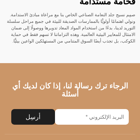
فخامة مستدامة
صمِم نسيج جلد النعامة الصناعي الخاص بنا مع مراعاة مبادئ الاستدامة.
ونولي اهتمامًا أولويًّا بالممارسات الصديقة للبيئة في جميع مراحل سلسلة
التوريد لدينا، بدءًا من استخدام المواد المعاد تدويرها ووصولًا إلى ضمان
الامتثال للمعايير البيئية العالمية. وهذه التزاماتنا لا تسهم فقط في حماية
الكوكب، بل تجذب أيضًا السوق المتنامي من المستهلكين الواعين بيئيًّا.
الرجاء ترك رسالة لنا، إذا كان لديك أي
أسئلة
أرسِل