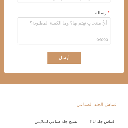
رسالة
0/1000
أرسل
قماش الجلد الصناعي
قماش جلد PU
نسيج جلد صناعي للملابس