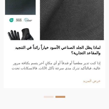
لماذا يظل الجلد الصناعي الأسود خياراً رائداً في التنجيد
والمقاعد التجارية؟
إذا كنت تدير مطعماً أو فندقاً أو أي مكانٍ آخر يتسم بكثافة مرور
عالية، فبالتأكيد تدرك مدى سرعة تآكل الأثاث. فالانسكابات تحدث
باستمرار. ويتحرك الزبائن داخل المقاعد وخارجها طوال اليوم.
وتُدفع الكراسي بقوة وتُحتكّ ضد الطاولات. وفي...
عرض المزيد