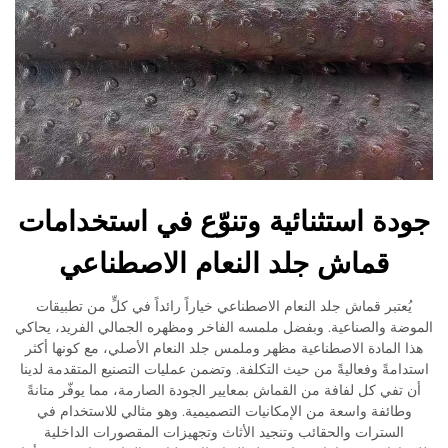
جودة استثنائية وتنوّع في استخدامات
قماش جلد النعام الاصطناعي
يُعتبر قماش جلد النعام الاصطناعي خياراً رائداً في كلٍّ من تطبيقات
الموضة والصناعية. وبفضل ملمسه الفاخر ومظهره الجمالي الفريد، يحاكي
هذا المادة الاصطناعية مظهر وملمس جلد النعام الأصلي، مع كونها أكثر
استدامةً وفعاليةً من حيث التكلفة. وتضمن عمليات التصنيع المتقدمة لدينا
أن تفي كل لفافة من القماش بمعايير الجودة الصارمة، مما يوفّر متانةً
وطائفة واسعة من الإمكانيات التصميمية. وهو مثالي للاستخدام في
السترات والحقائب وتنجيد الأثاث وتجهيزات المقصورات الداخلية