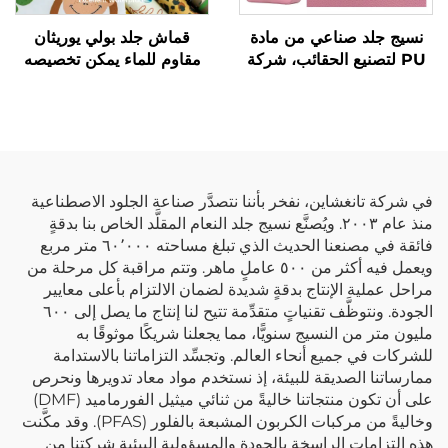
نسيج جلد صناعي من مادة
قماش جلد بولي يوريثان
PU لتصنيع الحقائب، شركة
مقاوم للماء يمكن تخصيصه
مصنعة للجلد الاصطناعي
بتصاميم طباعة ويُستخدم في
سترات المطر الخاصة
بالأطفال.
في شركة تانغشاين، نفخر بأننا نتصدَّر صناعة الجلود الاصطناعية
منذ عام ٢٠٠٣. ويُصنَّع نسيج جلد النعام المقلَّد الخاص بنا بدقةٍ
فائقة في مصنعنا الحديث الذي تبلغ مساحته ٦٠٬٠٠٠ متر مربع
ويعمل فيه أكثر من ٥٠٠ عاملٍ ماهر. وتتم مراقبة كل مرحلة من
مراحل عملية الإنتاج بدقةٍ شديدة لضمان الالتزام بأعلى معايير
الجودة. ونتوظَّف تقنياتٍ متقدِّمة تتيح لنا إنتاج ما يصل إلى ٦٠٠
مليون متر من النسيج سنويًّا، مما يجعلنا شريكًا موثوقًا به
للشركات في جميع أنحاء العالم. وتجسِّد التزاماتنا بالاستدامة
ممارساتنا الصديقة للبيئة، إذ نستخدم مواد معاد تدويرها ونحرص
على أن تكون منتجاتنا خاليةً من ثنائي ميثيل الفورماميد (DMF)
وخاليةً من مركبات الكربون المشبعة بالفلور (PFAS). وقد مكَّنت
هذه التزامات الراسخة بالجودة والمسؤولية البيئية شركتنا من