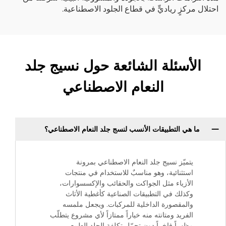
احتلال مركزٍ رياديٍّ في قطاع الجلود الاصطناعية.
الأسئلة الشائعة حول نسيج جلد
النعام الاصطناعي
ما هي التطبيقات الأنسب لنسج جلد النعام الاصطناعي؟
يتميّز نسيج جلد النعام الاصطناعي بمرونة
استثنائية، وهو مناسبٌ للاستخدام في منتجات
الأزياء مثل الجواكت والحقائب والإكسسوارات،
وكذلك في التطبيقات الصناعية كأغطية الأثاث
والمقصورة الداخلية للمركبات. ويجعل ملمسه
الفريد ومتانته منه خياراً ممتازاً لأي مشروع يتطلّب
مظهراً فاخراً دون تحمّل تكلفة الجلد الطبيعي.